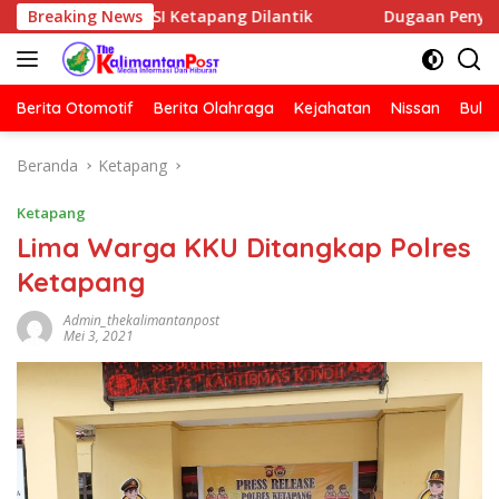
Langsung
HNSI Ketapang Dilantik
Breaking News
Dugaan Penyerangan Rumah Jurn
ke
konten
Berita Otomotif
Berita Olahraga
Kejahatan
Nissan
Bulut
Beranda
Ketapang
Ketapang
Lima Warga KKU Ditangkap Polres
Ketapang
Admin_thekalimantanpost
Mei 3, 2021