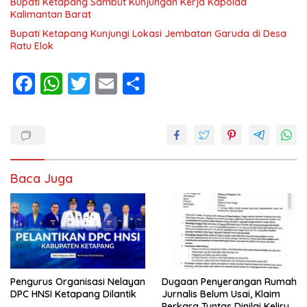
Bupati Ketapang Sambut Kunjungan Kerja Kapolda
Kalimantan Barat
Bupati Ketapang Kunjungi Lokasi Jembatan Garuda di Desa
Ratu Elok
F
W
T
E
S
ac
h
w
m
h
e
at
itt
ai
ar
b
s
er
l
e
o
A
Baca Juga
o
p
k
p
Pengurus Organisasi Nelayan
Dugaan Penyerangan Rumah
DPC HNSI Ketapang Dilantik
Jurnalis Belum Usai, Klaim
Perkara Tuntas Dinilai Keliru