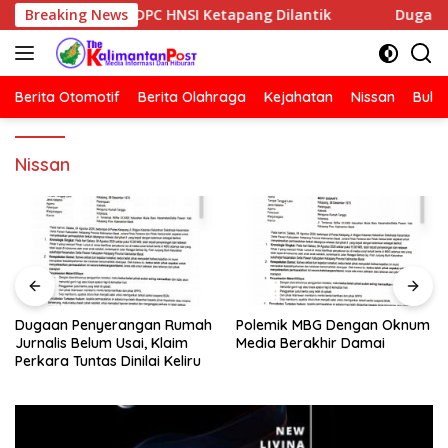
Langsung
elayan DPC HNSI Ketapang Dilantik
Breaking News
Dugaan Penyerangan 
ke
konten
Berita Otomotif
Berita Olahraga
Kejahatan
Nissan
Bulut
Nissan
Dugaan Penyerangan Rumah
Polemik MBG Dengan Oknum
Jurnalis Belum Usai, Klaim
Media Berakhir Damai
Perkara Tuntas Dinilai Keliru