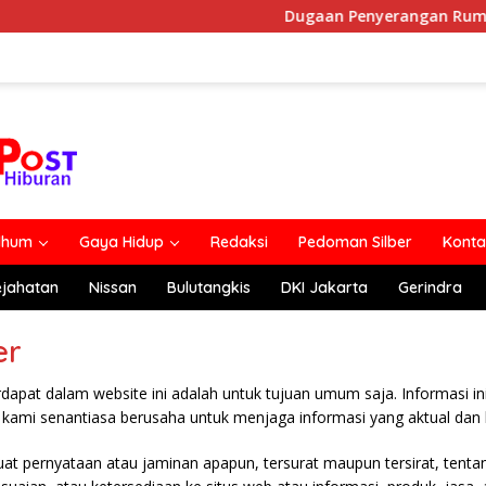
Dugaan Penyerangan Rumah Ju
lhum
Gaya Hidup
Redaksi
Pedoman Silber
Konta
ejahatan
Nissan
Bulutangkis
DKI Jakarta
Gerindra
er
rdapat dalam website ini adalah untuk tujuan umum saja. Informasi in
kami senantiasa berusaha untuk menjaga informasi yang aktual dan 
t pernyataan atau jaminan apapun, tersurat maupun tersirat, tentan