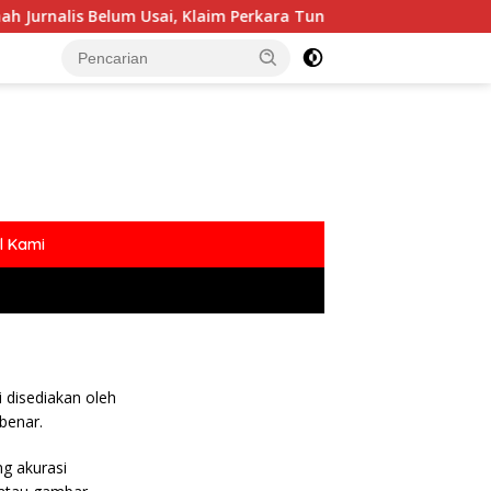
rnalis Belum Usai, Klaim Perkara Tuntas Dinilai Keliru
l Kami
i disediakan oleh
benar.
g akurasi