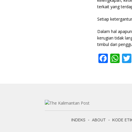
kelengkapan, kese
terkait yang terda
Setiap ketergantu
Dalam hal apapun 
kerugian tidak la
timbul dari penggu
F
W
ac
h
e
at
b
s
o
A
o
p
k
p
INDEKS
ABOUT
KODE ETI