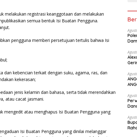
uk melakukan registrasi keanggotaan dan melakukan
Ber
empublikasikan semua bentuk Isi Buatan Pengguna.
njut.
Agust
Pole
jibkan pengguna memberi persetujuan tertulis bahwa Isi
Dam
Agust
Alex
bul;
Geri
 dan kebencian terkait dengan suku, agama, ras, dan
Agust
ANG
ndakan kekerasan;
ANG
rbedaan jenis kelamin dan bahasa, serta tidak merendahkan
Agust
wa, atau cacat jasmani.
Perw
Dana
tuk mengedit atau menghapus Isi Buatan Pengguna yang
Agust
Bupa
Rah
ngaduan Isi Buatan Pengguna yang dinilai melanggar