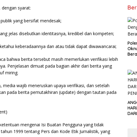
Ber
, dengan syarat:
publik yang bersifat mendesak;
ng jelas disebutkan identitasnya, kredibel dan kompeten;
Pol
diketahui keberadaannya dan atau tidak dapat diwawancarai;
Okn
Bera
 bahwa berita tersebut masih memerlukan verifikasi lebih
a. Penjelasan dimuat pada bagian akhir dari berita yang
f miring.
), media wajib meneruskan upaya verifikasi, dan setelah
tumkan pada berita pemutakhiran (update) dengan tautan pada
ANG
HAR
ent)
DAR
PEN
ketentuan mengenai Isi Buatan Pengguna yang tidak
hun 1999 tentang Pers dan Kode Etik Jurnalistik, yang