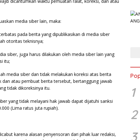
b wajib dicantumkan waktu pemuatan ralat, koreksi, dan atau
luaskan media siber lain, maka:
rbatas pada berita yang dipublikasikan di media siber
ah otoritas teknisnya;
ia siber, juga harus dilakukan oleh media siber lain yang
i itu;
h media siber dan tidak melakukan koreksi atas berita
Pop
ik dan atau pembuat berita tersebut, bertanggung jawab
1
g tidak dikoreksinya itu.
er yang tidak melayani hak jawab dapat dijatuhi sanksi
00 (Lima ratus juta rupiah).
2
3
dicabut karena alasan penyensoran dari pihak luar redaksi,