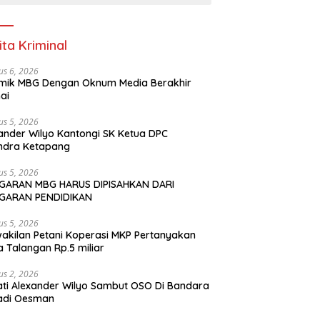
ita Kriminal
us 6, 2026
mik MBG Dengan Oknum Media Berakhir
ai
us 5, 2026
ander Wilyo Kantongi SK Ketua DPC
ndra Ketapang
us 5, 2026
GARAN MBG HARUS DIPISAHKAN DARI
GARAN PENDIDIKAN
us 5, 2026
akilan Petani Koperasi MKP Pertanyakan
 Talangan Rp.5 miliar
us 2, 2026
ti Alexander Wilyo Sambut OSO Di Bandara
adi Oesman