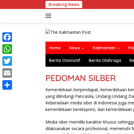
Langsung
Breaking News
ke
konten
F
Home
News
Kalimantan
Po
a
W
Berita Otomotif
Berita Olahraga
K
c
h
T
e
PEDOMAN SILBER
a
w
E
b
t
i
Kemerdekaan berpendapat, kemerdekaan bere
m
o
S
yang dilindungi Pancasila, Undang-Undang Da
s
t
a
Keberadaan media siber di Indonesia juga m
o
h
A
t
kemerdekaan berekspresi, dan kemerdekaan 
i
k
a
p
e
l
Media siber memiliki karakter khusus sehin
r
p
r
dilaksanakan secara profesional, memenuhi 
e