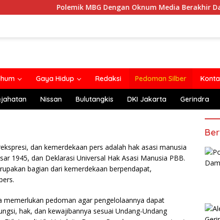
Polemik MBG Dengan Oknum Media Berakhir Damai
lhum
Gaya Hidup
Redaksi
Pedoman Silber
Konta
ejahatan
Nissan
Bulutangkis
DKI Jakarta
Gerindra
Ber
kspresi, dan kemerdekaan pers adalah hak asasi manusia
sar 1945, dan Deklarasi Universal Hak Asasi Manusia PBB.
erupakan bagian dari kemerdekaan berpendapat,
pers.
gga memerlukan pedoman agar pengelolaannya dapat
fungsi, hak, dan kewajibannya sesuai Undang-Undang