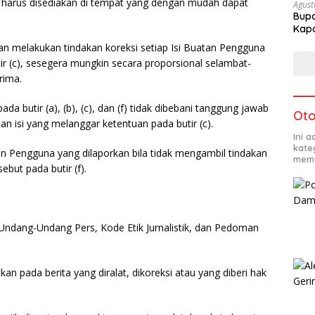
t harus disediakan di tempat yang dengan mudah dapat
Agust
Bupa
Kapo
n melakukan tindakan koreksi setiap Isi Buatan Pengguna
ir (c), sesegera mungkin secara proporsional selambat-
rima.
a butir (a), (b), (c), dan (f) tidak dibebani tanggung jawab
Oto
n isi yang melanggar ketentuan pada butir (c).
Ini 
kate
an Pengguna yang dilaporkan bila tidak mengambil tindakan
mema
but pada butir (f).
Undang-Undang Pers, Kode Etik Jurnalistik, dan Pedoman
kan pada berita yang diralat, dikoreksi atau yang diberi hak