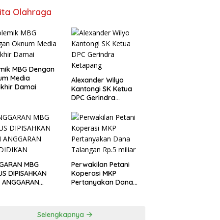
ita Olahraga
emik MBG Dengan
um Media
Alexander Wilyo
khir Damai
Kantongi SK Ketua
DPC Gerindra
Ketapang
GARAN MBG
Perwakilan Petani
US DIPISAHKAN
Koperasi MKP
I ANGGARAN
Pertanyakan Dana
DIDIKAN
Talangan Rp.5 miliar
Selengkapnya