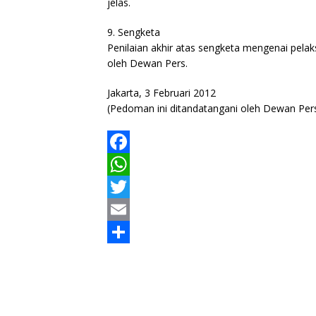
jelas.
9. Sengketa
Penilaian akhir atas sengketa mengenai pela
oleh Dewan Pers.
Jakarta, 3 Februari 2012
(Pedoman ini ditandatangani oleh Dewan Pers 
F
a
W
c
h
T
e
a
w
E
b
t
i
m
S
o
s
t
a
h
o
A
t
i
a