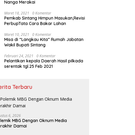
Nanga Merakai
Maret 18, 2021
0 Komentar
Pemkab Sintang Himpun Masukan,Revisi
PerbupTata Cara Bakar Lahan
Maret 10, 2021
0 Komentar
Misa di “Langkau Kita” Rumah Jabatan
Wakil Bupati Sintang
Februari 24, 2021
0 Komentar
Pelantikan kepala Daerah Hasil pilkada
serentak tgl.25 Feb 2021
erita Terbaru
ustus 6, 2026
olemik MBG Dengan Oknum Media
rakhir Damai