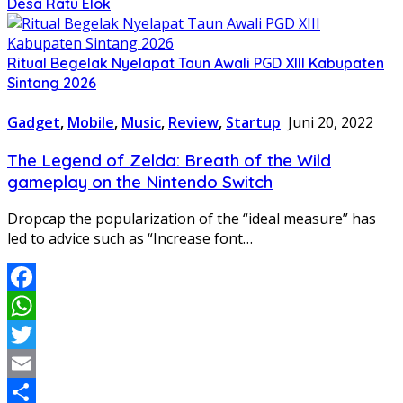
Desa Ratu Elok
Ritual Begelak Nyelapat Taun Awali PGD XIII Kabupaten
Sintang 2026
Gadget
,
Mobile
,
Music
,
Review
,
Startup
Juni 20, 2022
The Legend of Zelda: Breath of the Wild
gameplay on the Nintendo Switch
Dropcap the popularization of the “ideal measure” has
led to advice such as “Increase font…
Facebook
WhatsApp
Twitter
Email