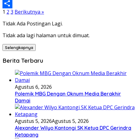
Email
Paginasi
1
2
3
Berikutnya »
Share
pos
Tidak Ada Postingan Lagi.
Tidak ada lagi halaman untuk dimuat.
Selengkapnya
Berita Terbaru
Agustus 6, 2026
Polemik MBG Dengan Oknum Media Berakhir
Damai
Agustus 5, 2026
Agustus 5, 2026
Alexander Wilyo Kantongi SK Ketua DPC Gerindra
Ketapang