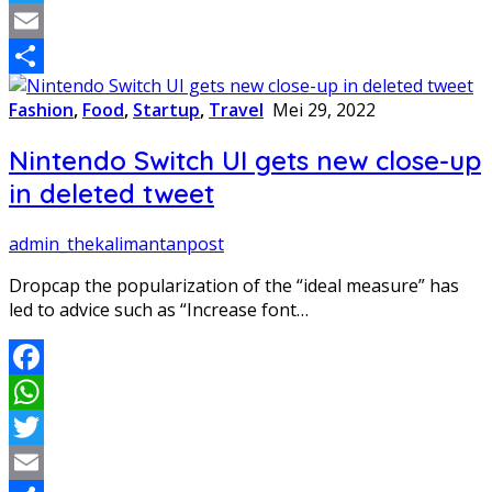
Twitter
Email
Share
Fashion
,
Food
,
Startup
,
Travel
Mei 29, 2022
Nintendo Switch UI gets new close-up
in deleted tweet
admin_thekalimantanpost
Dropcap the popularization of the “ideal measure” has
led to advice such as “Increase font…
Facebook
WhatsApp
Twitter