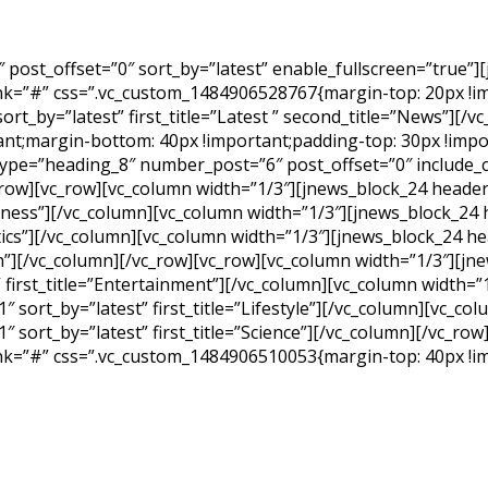
 post_offset=”0″ sort_by=”latest” enable_fullscreen=”true”
k=”#” css=”.vc_custom_1484906528767{margin-top: 20px !im
t_by=”latest” first_title=”Latest ” second_title=”News”][/v
nt;margin-bottom: 40px !important;padding-top: 30px !impo
type=”heading_8″ number_post=”6″ post_offset=”0″ include_
/vc_row][vc_row][vc_column width=”1/3″][jnews_block_24 hea
usiness”][/vc_column][vc_column width=”1/3″][jnews_block_2
litics”][/vc_column][vc_column width=”1/3″][jnews_block_24
ech”][/vc_column][/vc_row][vc_row][vc_column width=”1/3″][
 first_title=”Entertainment”][/vc_column][vc_column width=
sort_by=”latest” first_title=”Lifestyle”][/vc_column][vc_c
 sort_by=”latest” first_title=”Science”][/vc_column][/vc_r
=”#” css=”.vc_custom_1484906510053{margin-top: 40px !imp