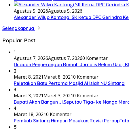
Agustus 5, 2026
Agustus 5, 2026
Alexander Wilyo Kantongi SK Ketua DPC Gerindra K
Selengkapnya
Popular Post
1
Agustus 7, 2026
Agustus 7, 2026
0 Komentar
Dugaan Penyerangan Rumah Jurnalis Belum Usai, Klai
2
Maret 8, 2021
Maret 8, 2021
0 Komentar
Peletakan Batu Pertama Masjid Al Islah NU Sintang
3
Maret 3, 2021
Maret 3, 2021
0 Komentar
Bupati Akan Bangun Jl.Seputau Tiga- ke Nanga Mer
4
Maret 18, 2021
0 Komentar
Pemkab Sintang Himpun Masukan,Revisi PerbupTata
5