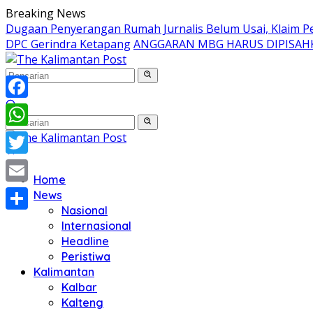
Langsung
Breaking News
ke
Dugaan Penyerangan Rumah Jurnalis Belum Usai, Klaim Per
konten
DPC Gerindra Ketapang
ANGGARAN MBG HARUS DIPISAH
Facebook
WhatsApp
Twitter
Home
Email
News
Nasional
Share
Internasional
Headline
Peristiwa
Kalimantan
Kalbar
Kalteng