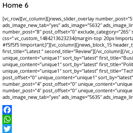
Home 6
[vc_row][vc_column][jnews_slider_overlay number_post=”5″
ads_image_new_tab=”yes” ads_image=”5632″ ads_image_lin
number_post=”8″ post_offset=”0″ exclude_category=”265″ sor
css=”.vc_custom_1484213623234{margin-top: 20px !importa
#f5f5f5 !important;}”][vc_column][jnews_block_15 header_
first_title=”Latest ” second_title=”Review”][/vc_column][
unique_content=”unique1″ sort_by=”latest” first_title=”B
unique_content=”unique1″ sort_by=”latest” first_title=”Po
unique_content=”unique1″ sort_by=”latest” first_title=”T
post_offset=”0″ unique_content=”unique1″ sort_by=”latest”
number_post=”4″ post_offset=”0″ unique_content=”unique1″ 
number_post=”4″ post_offset=”0″ unique_content=”unique1″
ads_image_new_tab=”yes” ads_image=”5635″ ads_image_link
Facebook
WhatsApp