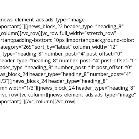
][jnews_element_ads ads_type=”image”
portant;}”][jnews_block_22 header_type=”heading_8″
c_column][/vc_row][vc_row full_width=”stretch_row”
rtant;padding-bottom: 10px !important;background-color:
category=”265″ sort_by=”latest” column_width=”12″
der_type=”heading_8″ number_post=”4″ post_offset=”0″
4 header_type=”heading_8″ number_post=”4″ post_offset=”0″
 header_type=”heading_8″ number_post=”4″ post_offset=”0″
jnews_block_24 header_type=”heading_8″ number_post=”4″
”1/3″][jnews_block_24 header_type=”heading_8″
olumn width=”1/3″][jnews_block_24 header_type=”heading_8″
ow][vc_row][vc_column][jnews_element_ads ads_type=”image”
ortant;}”][/vc_column][/vc_row]