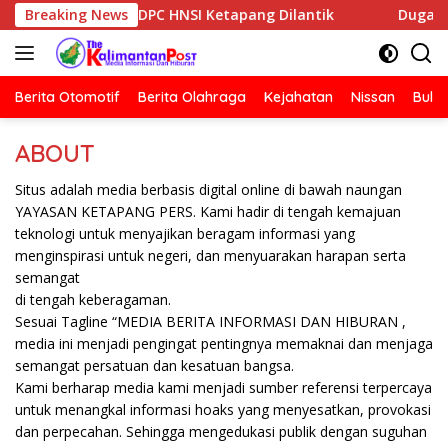
Langsung
Nelayan DPC HNSI Ketapang Dilantik
Breaking News
Dugaan Penyerangan
ke
konten
Berita Otomotif
Berita Olahraga
Kejahatan
Nissan
Bulut
ABOUT
Situs adalah media berbasis digital online di bawah naungan
YAYASAN KETAPANG PERS. Kami hadir di tengah kemajuan
teknologi untuk menyajikan beragam informasi yang
menginspirasi untuk negeri, dan menyuarakan harapan serta
semangat
di tengah keberagaman.
Sesuai Tagline “MEDIA BERITA INFORMASI DAN HIBURAN ,
media ini menjadi pengingat pentingnya memaknai dan menjaga
semangat persatuan dan kesatuan bangsa.
Kami berharap media kami menjadi sumber referensi terpercaya
untuk menangkal informasi hoaks yang menyesatkan, provokasi
dan perpecahan. Sehingga mengedukasi publik dengan suguhan