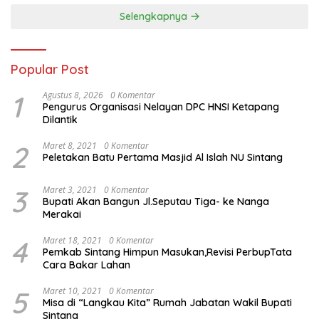
Selengkapnya
Popular Post
1
Agustus 8, 2026
0 Komentar
Pengurus Organisasi Nelayan DPC HNSI Ketapang
Dilantik
2
Maret 8, 2021
0 Komentar
Peletakan Batu Pertama Masjid Al Islah NU Sintang
3
Maret 3, 2021
0 Komentar
Bupati Akan Bangun Jl.Seputau Tiga- ke Nanga
Merakai
4
Maret 18, 2021
0 Komentar
Pemkab Sintang Himpun Masukan,Revisi PerbupTata
Cara Bakar Lahan
5
Maret 10, 2021
0 Komentar
Misa di “Langkau Kita” Rumah Jabatan Wakil Bupati
Sintang