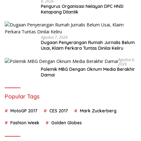
o
p
8, 2026
Pengurus Organisasi Nelayan DPC HNSI
k
p
Ketapang Dilantik
Agustus 7, 2026
Dugaan Penyerangan Rumah Jurnalis Belum
Usai, Klaim Perkara Tuntas Dinilai Keliru
Agustus 6,
2026
Polemik MBG Dengan Oknum Media Berakhir
Damai
Popular Tags
MotoGP 2017
CES 2017
Mark Zuckerberg
Fashion Week
Golden Globes