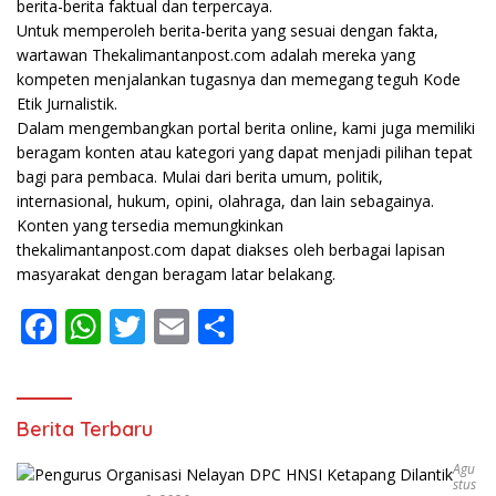
berita-berita faktual dan terpercaya.
Untuk memperoleh berita-berita yang sesuai dengan fakta,
wartawan Thekalimantanpost.com adalah mereka yang
kompeten menjalankan tugasnya dan memegang teguh Kode
Etik Jurnalistik.
Dalam mengembangkan portal berita online, kami juga memiliki
beragam konten atau kategori yang dapat menjadi pilihan tepat
bagi para pembaca. Mulai dari berita umum, politik,
internasional, hukum, opini, olahraga, dan lain sebagainya.
Konten yang tersedia memungkinkan
thekalimantanpost.com dapat diakses oleh berbagai lapisan
masyarakat dengan beragam latar belakang.
F
W
T
E
S
ac
h
w
m
h
e
at
itt
ai
ar
b
s
er
l
e
Berita Terbaru
o
A
Agu
Stus