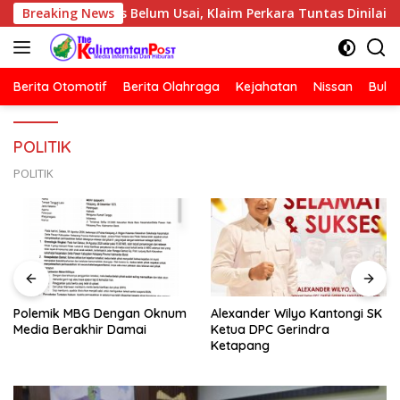
Langsung
rnalis Belum Usai, Klaim Perkara Tuntas Dinilai Keliru
Breaking News
ke
konten
Berita Otomotif
Berita Olahraga
Kejahatan
Nissan
Bulut
POLITIK
POLITIK
Polemik MBG Dengan Oknum
Alexander Wilyo Kantongi SK
Media Berakhir Damai
Ketua DPC Gerindra
Ketapang