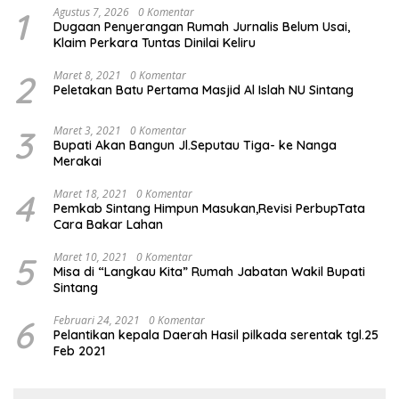
1
Agustus 7, 2026
0 Komentar
Dugaan Penyerangan Rumah Jurnalis Belum Usai,
Klaim Perkara Tuntas Dinilai Keliru
2
Maret 8, 2021
0 Komentar
Peletakan Batu Pertama Masjid Al Islah NU Sintang
3
Maret 3, 2021
0 Komentar
Bupati Akan Bangun Jl.Seputau Tiga- ke Nanga
Merakai
4
Maret 18, 2021
0 Komentar
Pemkab Sintang Himpun Masukan,Revisi PerbupTata
Cara Bakar Lahan
5
Maret 10, 2021
0 Komentar
Misa di “Langkau Kita” Rumah Jabatan Wakil Bupati
Sintang
6
Februari 24, 2021
0 Komentar
Pelantikan kepala Daerah Hasil pilkada serentak tgl.25
Feb 2021