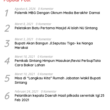
1
Agustus 6, 2026
0 Komentar
Polemik MBG Dengan Oknum Media Berakhir Damai
2
Maret 8, 2021
0 Komentar
Peletakan Batu Pertama Masjid Al Islah NU Sintang
3
Maret 3, 2021
0 Komentar
Bupati Akan Bangun Jl.Seputau Tiga- ke Nanga
Merakai
4
Maret 18, 2021
0 Komentar
Pemkab Sintang Himpun Masukan,Revisi PerbupTata
Cara Bakar Lahan
5
Maret 10, 2021
0 Komentar
Misa di “Langkau Kita” Rumah Jabatan Wakil Bupati
Sintang
6
Februari 24, 2021
0 Komentar
Pelantikan kepala Daerah Hasil pilkada serentak tgl.25
Feb 2021