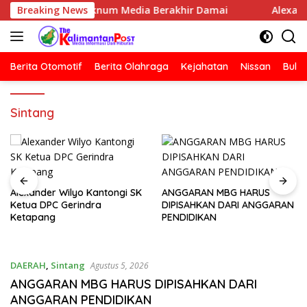
Langsung
MBG Dengan Oknum Media Berakhir Damai
Breaking News
Alexander W
ke
konten
Berita Otomotif
Berita Olahraga
Kejahatan
Nissan
Bulut
Sintang
Alexander Wilyo Kantongi SK
ANGGARAN MBG HARUS
Ketua DPC Gerindra
DIPISAHKAN DARI ANGGARAN
Ketapang
PENDIDIKAN
DAERAH
,
Sintang
Agustus 5, 2026
ANGGARAN MBG HARUS DIPISAHKAN DARI
ANGGARAN PENDIDIKAN