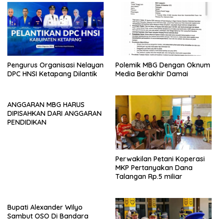
o
p
k
p
Polemik MBG Dengan Oknum
Pengurus Organisasi Nelayan
Media Berakhir Damai
DPC HNSI Ketapang Dilantik
ANGGARAN MBG HARUS
DIPISAHKAN DARI ANGGARAN
PENDIDIKAN
Perwakilan Petani Koperasi
MKP Pertanyakan Dana
Talangan Rp.5 miliar
Bupati Alexander Wilyo
Sambut OSO Di Bandara