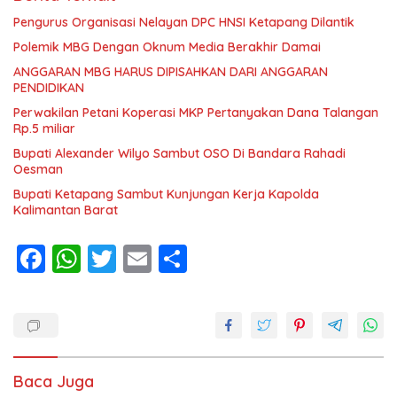
Pengurus Organisasi Nelayan DPC HNSI Ketapang Dilantik
Polemik MBG Dengan Oknum Media Berakhir Damai
ANGGARAN MBG HARUS DIPISAHKAN DARI ANGGARAN
PENDIDIKAN
Perwakilan Petani Koperasi MKP Pertanyakan Dana Talangan
Rp.5 miliar
Bupati Alexander Wilyo Sambut OSO Di Bandara Rahadi
Oesman
Bupati Ketapang Sambut Kunjungan Kerja Kapolda
Kalimantan Barat
F
W
T
E
S
ac
h
w
m
h
e
at
itt
ai
ar
b
s
er
l
e
o
A
Baca Juga