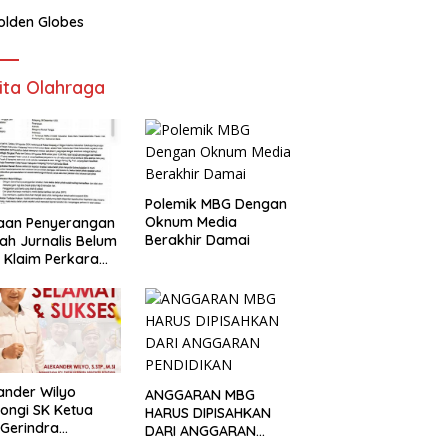
olden Globes
ita Olahraga
Polemik MBG Dengan
Oknum Media
aan Penyerangan
Berakhir Damai
h Jurnalis Belum
, Klaim Perkara
s Dinilai Keliru
ander Wilyo
ANGGARAN MBG
ongi SK Ketua
HARUS DIPISAHKAN
Gerindra
DARI ANGGARAN
apang