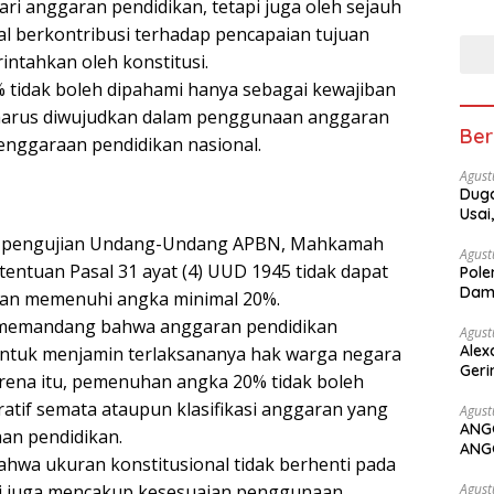
i anggaran pendidikan, tetapi juga oleh sejauh
al berkontribusi terhadap pencapaian tujuan
intahkan oleh konstitusi.
 tidak boleh dipahami hanya sebagai kewajiban
an harus diwujudkan dalam penggunaan anggaran
Ber
nggaraan pendidikan nasional.
Agust
Duga
Usai
i pengujian Undang-Undang APBN, Mahkamah
Agust
entuan Pasal 31 ayat (4) UUD 1945 tidak dapat
Pole
Dam
ban memenuhi angka minimal 20%.
 memandang bahwa anggaran pendidikan
Agust
Alex
untuk menjamin terlaksananya hak warga negara
Geri
arena itu, pemenuhan angka 20% tidak boleh
ratif semata ataupun klasifikasi anggaran yang
Agust
ANG
an pendidikan.
ANG
hwa ukuran konstitusional tidak berhenti pada
pi juga mencakup kesesuaian penggunaan
Agust