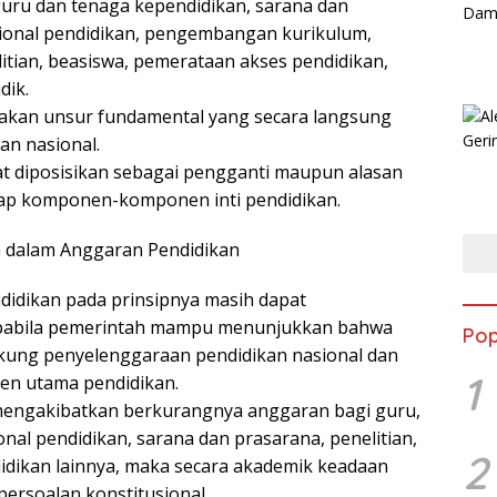
guru dan tenaga kependidikan, sarana dan
ional pendidikan, pengembangan kurikulum,
tian, beasiswa, pemerataan akses pendidikan,
dik.
an unsur fundamental yang secara langsung
n nasional.
at diposisikan sebagai pengganti maupun alasan
ap komponen-komponen inti pendidikan.
 dalam Anggaran Pendidikan
dikan pada prinsipnya masih dapat
 apabila pemerintah mampu menunjukkan bahwa
Pop
ung penyelenggaraan pendidikan nasional dan
1
n utama pendidikan.
mengakibatkan berkurangnya anggaran bagi guru,
nal pendidikan, sarana dan prasarana, penelitian,
2
idikan lainnya, maka secara akademik keadaan
persoalan konstitusional.