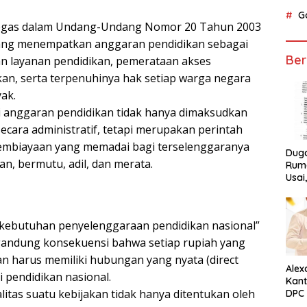
G
rtegas dalam Undang-Undang Nomor 20 Tahun 2003
 yang menempatkan anggaran pendidikan sebagai
Ber
n layanan pendidikan, pemerataan akses
an, serta terpenuhinya hak setiap warga negara
ak.
 anggaran pendidikan tidak hanya dimaksudkan
cara administratif, tetapi merupakan perintah
pembiayaan yang memadai bagi terselenggaranya
Dug
an, bermutu, adil, dan merata.
Ruma
Usai
Tunta
i kebutuhan penyelenggaraan pendidikan nasional”
gandung konsekuensi bahwa setiap rupiah yang
n harus memiliki hubungan yang nyata (direct
Alex
 pendidikan nasional.
Kant
litas suatu kebijakan tidak hanya ditentukan oleh
DPC 
Ket