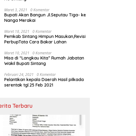
Maret 3, 2021
0 Komentar
Bupati Akan Bangun Jl.Seputau Tiga- ke
Nanga Merakai
Maret 18, 2021
0 Komentar
Pemkab Sintang Himpun Masukan,Revisi
PerbupTata Cara Bakar Lahan
Maret 10, 2021
0 Komentar
Misa di “Langkau Kita” Rumah Jabatan
Wakil Bupati Sintang
Februari 24, 2021
0 Komentar
Pelantikan kepala Daerah Hasil pilkada
serentak tgl.25 Feb 2021
erita Terbaru