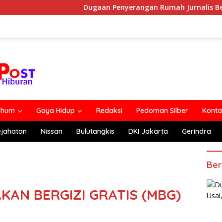
Dugaan Penyerangan Rumah Jurnalis Belum Usai, Klaim
lhum
Gaya Hidup
Redaksi
Pedoman Silber
Konta
ejahatan
Nissan
Bulutangkis
DKI Jakarta
Gerindra
Ber
AN BERGIZI GRATIS (MBG)