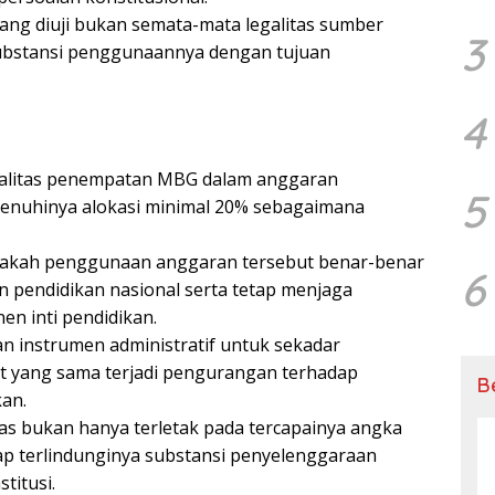
ang diuji bukan semata-mata legalitas sumber
3
ubstansi penggunaannya dengan tujuan
4
nalitas penempatan MBG dalam anggaran
5
rpenuhinya alokasi minimal 20% sebagaimana
pakah penggunaan anggaran tersebut benar-benar
6
pendidikan nasional serta tetap menjaga
n inti pendidikan.
n instrumen administratif untuk sekadar
t yang sama terjadi pengurangan terhadap
B
an.
tas bukan hanya terletak pada tercapainya angka
ap terlindunginya substansi penyelenggaraan
titusi.