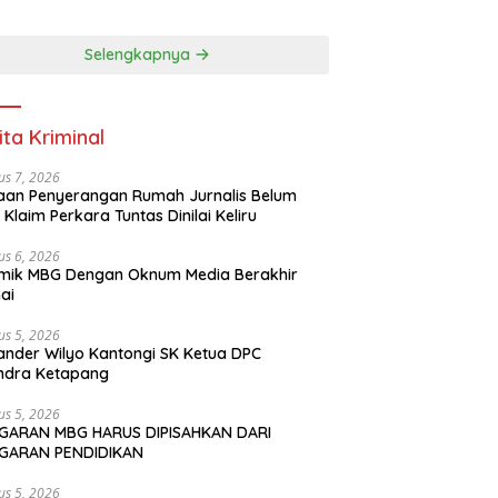
PENDIDIKAN
Selengkapnya
ita Kriminal
us 7, 2026
an Penyerangan Rumah Jurnalis Belum
, Klaim Perkara Tuntas Dinilai Keliru
us 6, 2026
mik MBG Dengan Oknum Media Berakhir
ai
us 5, 2026
ander Wilyo Kantongi SK Ketua DPC
ndra Ketapang
us 5, 2026
GARAN MBG HARUS DIPISAHKAN DARI
GARAN PENDIDIKAN
us 5, 2026