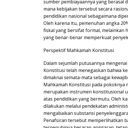
sumber pembiayaannya yang berasal dar
mana kebijakan tersebut secara rasion
pendidikan nasional sebagaimana diper
Oleh karena itu, pemenuhan angka 20%
fiskal yang bersifat formal, melaink
yang benar-benar memperkuat penyele
Perspektif Mahkamah Konstitusi
Dalam sejumlah putusannya mengena
Konstitusi telah menegaskan bahwa ket
dimaknai semata-mata sebagai kewaji
Mahkamah Konstitusi pada pokoknya
merupakan instrumen konstitusional 
atas pendidikan yang bermutu. Oleh k
dilakukan melalui pendekatan administ
mengabaikan substansi penyelenggara
Penafsiran tersebut memperlihatkan ba
terpenuhinya besaran anggaran, teta