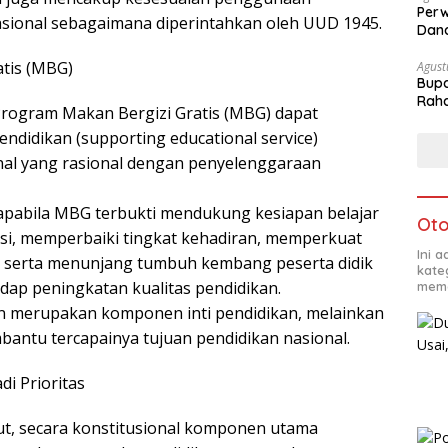
Perw
sional sebagaimana diperintahkan oleh UUD 1945.
Dana
tis (MBG)
Agust
Bupa
Rah
Program Makan Bergizi Gratis (MBG) dapat
ndidikan (supporting educational service)
nal yang rasional dengan penyelenggaraan
apabila MBG terbukti mendukung kesiapan belajar
Oto
asi, memperbaiki tingkat kehadiran, memperkuat
Ini 
n, serta menunjang tumbuh kembang peserta didik
kate
dap peningkatan kualitas pendidikan.
mema
n merupakan komponen inti pendidikan, melainkan
ntu tercapainya tujuan pendidikan nasional.
i Prioritas
ut, secara konstitusional komponen utama