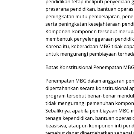
pendidikan tetap meliputi penyediaan 
prasarana pendidikan, bantuan operas
peningkatan mutu pembelajaran, peneli
serta peningkatan kesejahteraan pendi
Komponen-komponen tersebut merupak
membentuk penyelenggaraan pendidika
Karena itu, keberadaan MBG tidak dap
untuk mengurangi pembiayaan terhad
Batas Konstitusional Penempatan MBG
Penempatan MBG dalam anggaran pendi
dipertahankan secara konstitusional
program tersebut benar-benar menduk
tidak mengurangi pemenuhan kompone
Sebaliknya, apabila pembiayaan MBG 
tenaga kependidikan, bantuan operasio
beasiswa, ataupun komponen inti pend
tersebut dapat diperdebatkan sebagai 