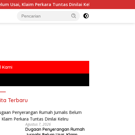
 Perkara Tuntas Dinilai Keliru
Polemik MBG Dengan O
l Kami
ita Terbaru
Agustus 7, 2026
Dugaan Penyerangan Rumah
Jurnalis Belum Usai, Klaim