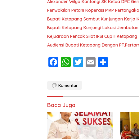
Alexander Wilyo Kantongi SK Ketua DPC Ge
Perwakilan Petani Koperasi MKP Pertanyaka
Bupati Ketapang Sambut Kunjungan Kerja 
Bupati Ketapang Kunjungi Lokasi Jembatan
Kejuaraan Pencak Silat IPSI Cup II Ketapang
Audiensi Bupati Ketapang Dengan PT.Pertam
F
W
T
E
S
ac
h
w
m
h
e
at
itt
ai
ar
Komentar
b
s
er
l
e
o
A
Baca Juga
o
p
k
p