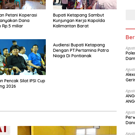
PEN
an Petani Koperasi
Bupati Ketapang Sambut
tanyakan Dana
Kunjungan Kerja Kapolda
 Rp.5 miliar
Kalimantan Barat
Ber
Audiensi Bupati Ketapang
Agust
Dengan PT.Pertamina Patra
Pole
Niaga Di Pontianak
Dam
Agust
Alex
Geri
n Pencak Silat IPSI Cup
ang 2026
Agust
ANG
ANG
Agust
Perw
Dana
Agust