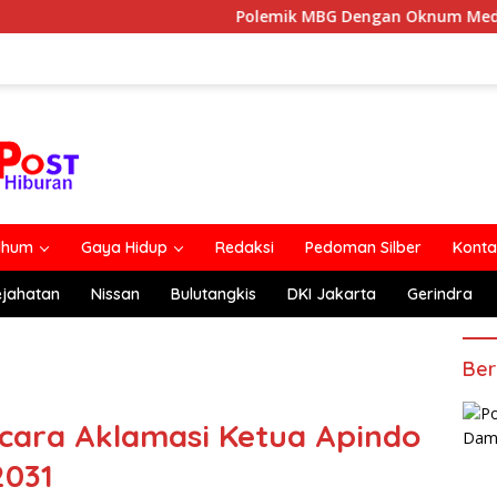
Polemik MBG Dengan Oknum Media Berakhir Da
lhum
Gaya Hidup
Redaksi
Pedoman Silber
Konta
ejahatan
Nissan
Bulutangkis
DKI Jakarta
Gerindra
Ber
ecara Aklamasi Ketua Apindo
2031