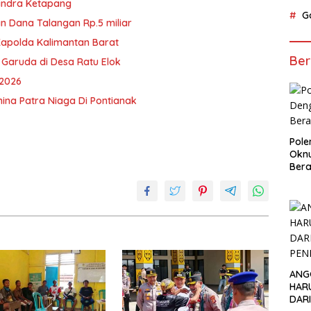
rindra Ketapang
G
n Dana Talangan Rp.5 miliar
Kapolda Kalimantan Barat
Ber
 Garuda di Desa Ratu Elok
 2026
ina Patra Niaga Di Pontianak
Pol
Okn
Bera
ANG
HAR
DAR