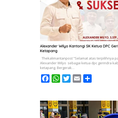
Alexander Wilyo Kantongi SK Ketua DPC Ger
Ketapang
Thekalimantanpost “Selamat atas terpilihnya p
Alexander Wilyo sebagai ketua dpc gerindra ka
ketapang. Bergerak…
F
W
T
E
S
ac
h
w
m
h
e
at
itt
ai
ar
b
s
er
l
e
o
A