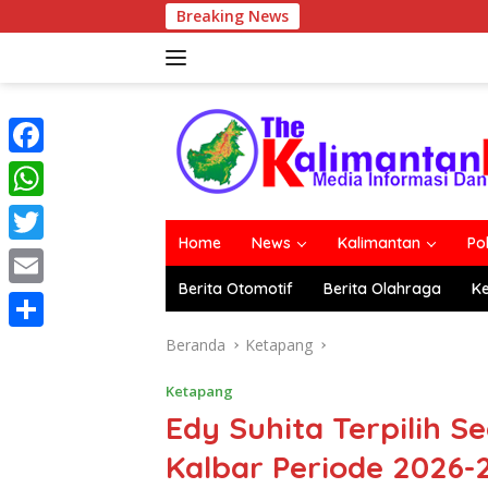
Langsung
Breaking News
ke
konten
F
a
W
c
Home
News
Kalimantan
Po
h
T
e
a
Berita Otomotif
Berita Olahraga
K
w
E
b
t
i
m
o
S
Beranda
Ketapang
s
t
a
o
h
A
Ketapang
t
i
k
a
Edy Suhita Terpilih S
p
e
l
r
p
Kalbar Periode 2026-
r
e