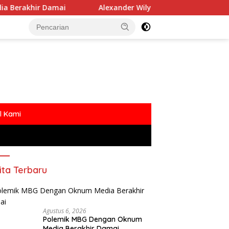
mai
Alexander Wilyo Kantongi SK Ketua DPC Gerindra 
l Kami
ita Terbaru
Agustus 6, 2026
Polemik MBG Dengan Oknum
Media Berakhir Damai