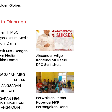
olden Globes
ita Olahraga
emik MBG Dengan
um Media
Alexander Wilyo
khir Damai
Kantongi SK Ketua
DPC Gerindra
Ketapang
Perwakilan Petani
GARAN MBG
Koperasi MKP
US DIPISAHKAN
Pertanyakan Dana
I ANGGARAN
Talangan Rp.5 miliar