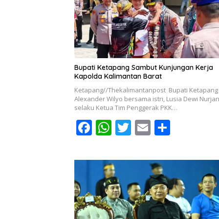
o
p
k
p
Bupati Ketapang Sambut Kunjungan Kerja
Kapolda Kalimantan Barat
Ketapang//Thekalimantanpost Bupati Ketapang
Alexander Wilyo bersama istri, Lusia Dewi Nurja
selaku Ketua Tim Penggerak PKK…
F
W
T
E
S
ac
h
w
m
h
e
at
itt
ai
ar
b
s
er
l
e
o
A
o
p