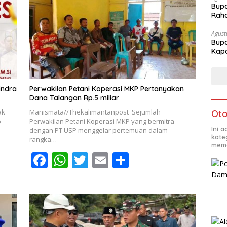
Bupa
Rah
Agust
Bupa
Kapo
indra
Perwakilan Petani Koperasi MKP Pertanyakan
Dana Talangan Rp.5 miliar
ak
Manismata//Thekalimantanpost Sejumlah
Oto
b
Perwakilan Petani Koperasi MKP yang bermitra
Ini 
dengan PT USP menggelar pertemuan dalam
kate
rangka…
mema
F
W
T
E
S
ac
h
w
m
h
e
at
itt
ai
ar
b
s
er
l
e
o
A