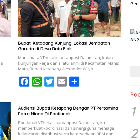
o
p
k
p
Bupati Ketapang Kunjungi Lokasi Jembatan
Garuda di Desa Ratu Elok
Manismata//Thekalimantanpost Dalam rangkaian
na
kunjungan kerja dan silaturahmi di Kecamatan Manis
Mata, Bupati Ketapang Alexander Wilyo…
F
W
T
E
S
ac
h
w
m
h
Pop
e
at
itt
ai
ar
1
b
s
er
l
e
Audiensi Bupati Ketapang Dengan PT.Pertamina
Patra Niaga Di Pontianak
o
A
Pontianak//Thekalimantanpost Dalam rangka
o
p
memperkuat koordinasi dan sinergi guna menjaga
2
kelancaran distribusi serta ketersediaan BBM dan…