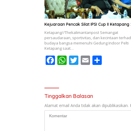
k
p
Kejuaraan Pencak Silat IPSI Cup II Ketapang
Ketapang//Thekalimantanpost Semangat
persaudaraan, sportivitas, dan kecintaan terha
budaya bangsa memenuhi Gedung Indoor Pelti
Ketapang saat…
F
W
T
E
S
ac
h
w
m
h
e
at
itt
ai
ar
b
s
er
l
e
o
A
Tinggalkan Balasan
o
p
Alamat email Anda tidak akan dipublikasikan.
k
p