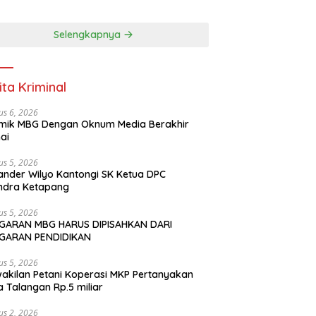
DIDIKAN
Selengkapnya
ita Kriminal
us 6, 2026
mik MBG Dengan Oknum Media Berakhir
ai
us 5, 2026
ander Wilyo Kantongi SK Ketua DPC
ndra Ketapang
us 5, 2026
GARAN MBG HARUS DIPISAHKAN DARI
GARAN PENDIDIKAN
us 5, 2026
akilan Petani Koperasi MKP Pertanyakan
 Talangan Rp.5 miliar
us 2, 2026