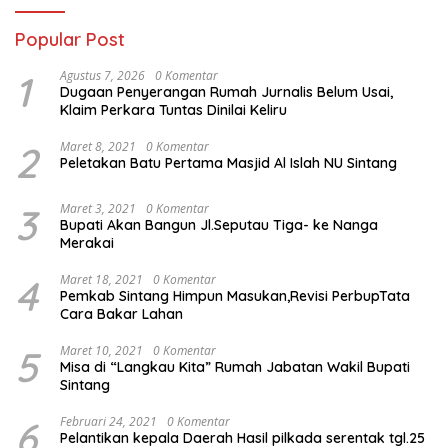
Popular Post
1
Agustus 7, 2026
0 Komentar
Dugaan Penyerangan Rumah Jurnalis Belum Usai,
Klaim Perkara Tuntas Dinilai Keliru
2
Maret 8, 2021
0 Komentar
Peletakan Batu Pertama Masjid Al Islah NU Sintang
3
Maret 3, 2021
0 Komentar
Bupati Akan Bangun Jl.Seputau Tiga- ke Nanga
Merakai
4
Maret 18, 2021
0 Komentar
Pemkab Sintang Himpun Masukan,Revisi PerbupTata
Cara Bakar Lahan
5
Maret 10, 2021
0 Komentar
Misa di “Langkau Kita” Rumah Jabatan Wakil Bupati
Sintang
6
Februari 24, 2021
0 Komentar
Pelantikan kepala Daerah Hasil pilkada serentak tgl.25