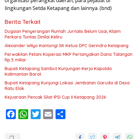
organisasi perangkat daerah, para pejabat di
lingkungan Setda Ketapang dan lainnya. (bnd)
Berita Terkait
Dugaan Penyerangan Rumah Jurnalis Belum Usai, Klaim
Perkara Tuntas Dinilai Keliru
Alexander Wilyo Kantongi SK Ketua DPC Gerindra Ketapang
Perwakilan Petani Koperasi MKP Pertanyakan Dana Talangan
Rp.5 miliar
Bupati Ketapang Sambut Kunjungan Kerja Kapolda
Kalimantan Barat
Bupati Ketapang Kunjungi Lokasi Jembatan Garuda di Desa
Ratu Elok
Kejuaraan Pencak Silat IPSI Cup II Ketapang 2026
F
W
T
E
S
ac
h
w
m
h
e
at
itt
ai
ar