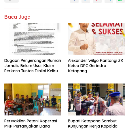
b
s
er
l
e
o
A
Baca Juga
o
p
k
p
Dugaan Penyerangan Rumah
Alexander Wilyo Kantongi SK
Jurnalis Belum Usai, Klaim
Ketua DPC Gerindra
Perkara Tuntas Dinilai Keliru
Ketapang
Perwakilan Petani Koperasi
Bupati Ketapang Sambut
MKP Pertanyakan Dana
Kunjungan Kerja Kapolda