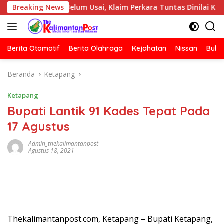
Langsung
lis Belum Usai, Klaim Perkara Tuntas Dinilai Keliru
Breaking News
P
ke
konten
Berita Otomotif
Berita Olahraga
Kejahatan
Nissan
Bulut
Beranda
Ketapang
Ketapang
Bupati Lantik 91 Kades Tepat Pada
17 Agustus
Admin_thekalimantanpost
Agustus 18, 2021
Thekalimantanpost.com, Ketapang – Bupati Ketapang,