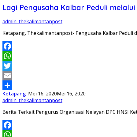
Lagi Pengusaha Kalbar Peduli melalu
admin_thekalimantanpost
Ketapang, Thekalimantanpost- Pengusaha Kalbar Peduli d
Facebook
WhatsApp
Twitter
Email
Ketapang
Mei 16, 2020
Mei 16, 2020
Share
admin_thekalimantanpost
Berita Terkait Pengurus Organisasi Nelayan DPC HNSI Ke
Facebook