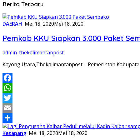
The
Berita Terbaru
Kalimantan
DAERAH
Mei 18, 2020
Mei 18, 2020
Post
Pemkab KKU Siapkan 3.000 Paket Se
admin_thekalimantanpost
Kayong Utara,Thekalimantanpost – Pemerintah Kabupate
Facebook
WhatsApp
Twitter
Email
Share
Ketapang
Mei 18, 2020
Mei 18, 2020