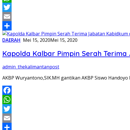
WhatsApp
Twitter
Email
Share
DAERAH
Mei 15, 2020
Mei 15, 2020
Kapolda Kalbar Pimpin Serah Terima
admin_thekalimantanpost
AKBP Wuryantono,SIK.MH gantikan AKBP Siswo Handoyo K
Facebook
WhatsApp
Twitter
Email