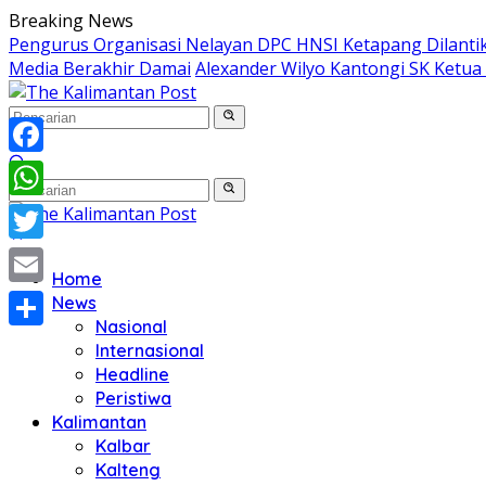
Langsung
Breaking News
ke
Pengurus Organisasi Nelayan DPC HNSI Ketapang Dilanti
konten
Media Berakhir Damai
Alexander Wilyo Kantongi SK Ketu
Facebook
WhatsApp
Twitter
Home
Email
News
Nasional
Share
Internasional
Headline
Peristiwa
Kalimantan
Kalbar
Kalteng