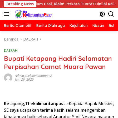
Langsung
is Belum Usai, Klaim Perkara Tuntas Dinilai Keliru
Breaking News
P
ke
konten
Berita Otomotif
Berita Olahraga
Kejahatan
Nissan
Bulut
Beranda
DAERAH
DAERAH
Bupati Ketapang Hadiri Selamatan
Perpisahan Camat Muara Pawan
Admin_thekalimantanpost
Juni 26, 2020
Ketapang,Thekalimantanpost –
Kepada Bapak Meisier,
SE saya ucapakan terima kasih selama mengemban
jabatannya baik sebagai Aparatur Sipil Negara maupun