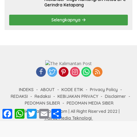
Gerindra Ketapang
Selengkapnya
INDEKS
ABOUT
KODE ETIK
Privacy Policy
REDAKSI
Redaksi
KEBIJAKAN PRIVACY
Disclaimer
PEDOMAN SILBER
PEDOMAN MEDIA SIBER
F
W
T
E
S
Thekalimantanpost.com | All Right Riserved 2022 |
a
h
w
m
h
Fairuz Media Teknologi
c
a
i
a
a
e
t
t
i
r
b
s
t
l
e
o
A
e