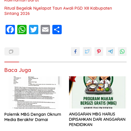
Kalimantan Barat
Ritual Begelak Nyelapat Taun Awali PGD XIII Kabupaten
Sintang 2026
F
W
T
E
S
ac
h
w
m
h
e
at
itt
ai
ar
b
s
er
l
e
o
A
Baca Juga
o
p
k
p
ANGGARAN MBG HARUS
Polemik MBG Dengan Oknum
DIPISAHKAN DARI ANGGARAN
Media Berakhir Damai
PENDIDIKAN