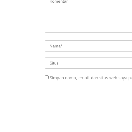
k
p
Simpan nama, email, dan situs web saya p