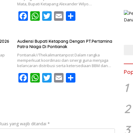
o
p
Mata, Bupati Ketapang Alexander Wilyo…
k
p
F
W
T
E
S
ac
h
w
m
h
e
at
itt
ai
ar
b
s
er
l
e
 2026
Audiensi Bupati Ketapang Dengan PT.Pertamina
Patra Niaga Di Pontianak
o
A
dap
Pontianak//Thekalimantanpost Dalam rangka
o
p
memperkuat koordinasi dan sinergi guna menjaga
kelancaran distribusi serta ketersediaan BBM dan…
k
p
Pop
F
W
T
E
S
1
ac
h
w
m
h
e
at
itt
ai
ar
b
s
er
l
e
2
o
A
o
p
Ruas yang wajib ditandai
*
3