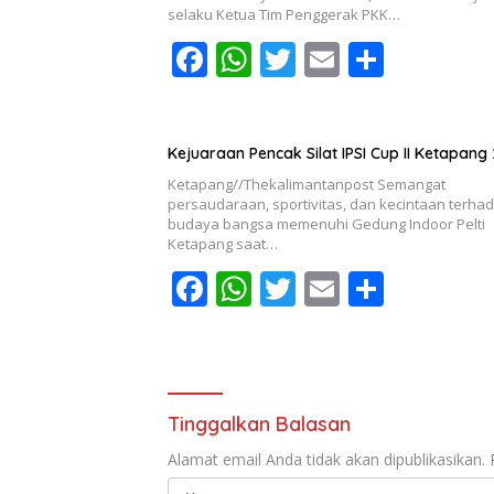
k
p
selaku Ketua Tim Penggerak PKK…
F
W
T
E
S
ac
h
w
m
h
e
at
itt
ai
ar
b
s
er
l
e
Kejuaraan Pencak Silat IPSI Cup II Ketapang
Ketapang//Thekalimantanpost Semangat
o
A
persaudaraan, sportivitas, dan kecintaan terha
o
p
budaya bangsa memenuhi Gedung Indoor Pelti
Ketapang saat…
k
p
F
W
T
E
S
ac
h
w
m
h
e
at
itt
ai
ar
b
s
er
l
e
o
A
Tinggalkan Balasan
o
p
Alamat email Anda tidak akan dipublikasikan.