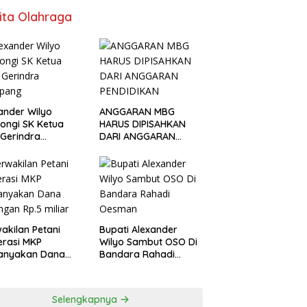
ita Olahraga
ander Wilyo
ANGGARAN MBG
ongi SK Ketua
HARUS DIPISAHKAN
Gerindra
DARI ANGGARAN
apang
PENDIDIKAN
akilan Petani
Bupati Alexander
rasi MKP
Wilyo Sambut OSO Di
tanyakan Dana
Bandara Rahadi
ngan Rp.5 miliar
Oesman
Selengkapnya