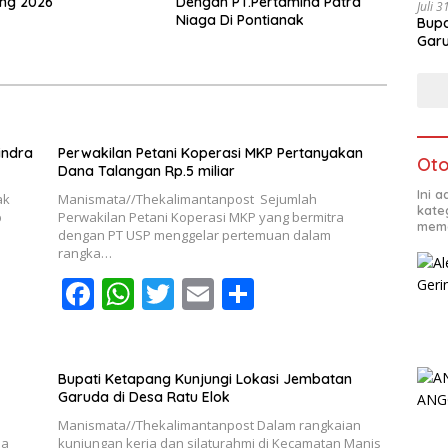
ang 2026
Dengan PT.Pertamina Patra
Juli 
Niaga Di Pontianak
Bupa
Garu
indra
Perwakilan Petani Koperasi MKP Pertanyakan
Oto
Dana Talangan Rp.5 miliar
Ini 
ak
Manismata//Thekalimantanpost Sejumlah
kate
b
Perwakilan Petani Koperasi MKP yang bermitra
mema
dengan PT USP menggelar pertemuan dalam
rangka…
F
W
T
E
S
ac
h
w
m
h
e
at
itt
ai
ar
b
s
er
l
e
Bupati Ketapang Kunjungi Lokasi Jembatan
Garuda di Desa Ratu Elok
o
A
Manismata//Thekalimantanpost Dalam rangkaian
na
kunjungan kerja dan silaturahmi di Kecamatan Manis