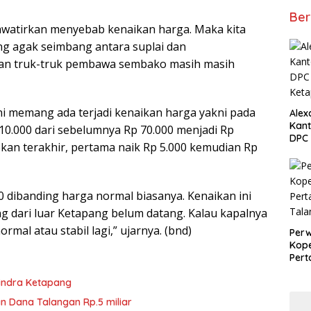
Ber
hawatirkan menyebab kenaikan harga. Maka kita
g agak seimbang antara suplai dan
 dan truk-truk pembawa sembako masih masih
 memang ada terjadi kenaikan harga yakni pada
Alex
Kant
 10.000 dari sebelumnya Rp 70.000 menjadi Rp
DPC 
pekan terakhir, pertama naik Rp 5.000 kemudian Rp
Ket
000 dibanding harga normal biasanya. Kenaikan ini
g dari luar Ketapang belum datang. Kalau kapalnya
mal atau stabil lagi,” ujarnya. (bnd)
Perw
Kope
Per
Tala
rindra Ketapang
n Dana Talangan Rp.5 miliar