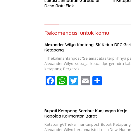
Lokasi Jembatan Garuda di
II Ketap
Desa Ratu Elok
Rekomendasi untuk kamu
Alexander Wilyo Kantongi SK Ketua DPC Ger
Ketapang
Thekalimantanpost “Selamat atas terpilihnya p
Alexander Wilyo sebagai ketua dpc gerindra ka
ketapang. Bergerak…
F
W
T
E
S
ac
h
w
m
h
e
at
itt
ai
ar
b
s
er
l
e
Bupati Ketapang Sambut Kunjungan Kerja
o
A
Kapolda Kalimantan Barat
o
p
Ketapang//Thekalimantanpost Bupati Ketapang
Alexander Wilyo bersama istri, Lusia Dewi Nurja