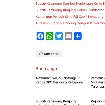
Bupati Ketapang Sambut Kunjungan Kerja 
Bupati Ketapang Kunjungi Lokasi Jembatan
Kejuaraan Pencak Silat IPSI Cup II Ketapang
Audiensi Bupati Ketapang Dengan PT.Pertam
F
W
T
E
S
ac
h
w
m
h
e
at
itt
ai
ar
Komentar
b
s
er
l
e
o
A
Baca Juga
o
p
Alexander Wilyo Kantongi SK
k
p
Perwakil
Ketua DPC Gerindra Ketapang
MKP Per
Talangan
Bupati Ketapang Kunjungi
Kejuaraa