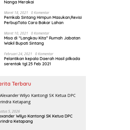
Nanga Merakai
Maret 18, 2021
0 Komentar
Pemkab Sintang Himpun Masukan,Revisi
PerbupTata Cara Bakar Lahan
Maret 10, 2021
0 Komentar
Misa di “Langkau Kita” Rumah Jabatan
Wakil Bupati Sintang
Februari 24, 2021
0 Komentar
Pelantikan kepala Daerah Hasil pilkada
serentak tgl.25 Feb 2021
erita Terbaru
ustus 5, 2026
exander Wilyo Kantongi SK Ketua DPC
rindra Ketapang