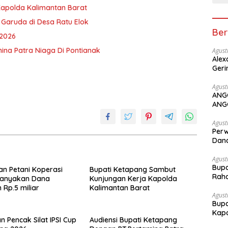
Kapolda Kalimantan Barat
 Garuda di Desa Ratu Elok
Ber
 2026
ina Patra Niaga Di Pontianak
Agust
Alex
Geri
Agust
ANG
ANG
Agust
Perw
Dana
Agust
Bupa
an Petani Koperasi
Bupati Ketapang Sambut
Rah
tanyakan Dana
Kunjungan Kerja Kapolda
 Rp.5 miliar
Kalimantan Barat
Agust
Bupa
Kapo
n Pencak Silat IPSI Cup
Audiensi Bupati Ketapang