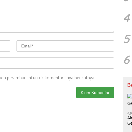
k
p
4
5
6
ada peramban ini untuk komentar saya berikutnya.
B
Ag
Al
Ge