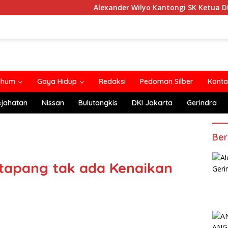
Alexander Wilyo Kantongi SK Ketua DPC Gerindra
lhum
Gaya Hidup
Redaksi
Pedoman Silber
Konta
ejahatan
Nissan
Bulutangkis
DKI Jakarta
Gerindra
Ber
tapang tak ada Kenaikan