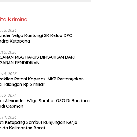
ita Kriminal
us 5, 2026
ander Wilyo Kantongi SK Ketua DPC
ndra Ketapang
us 5, 2026
GARAN MBG HARUS DIPISAHKAN DARI
GARAN PENDIDIKAN
us 5, 2026
akilan Petani Koperasi MKP Pertanyakan
 Talangan Rp.5 miliar
us 2, 2026
ti Alexander Wilyo Sambut OSO Di Bandara
adi Oesman
us 1, 2026
ti Ketapang Sambut Kunjungan Kerja
lda Kalimantan Barat