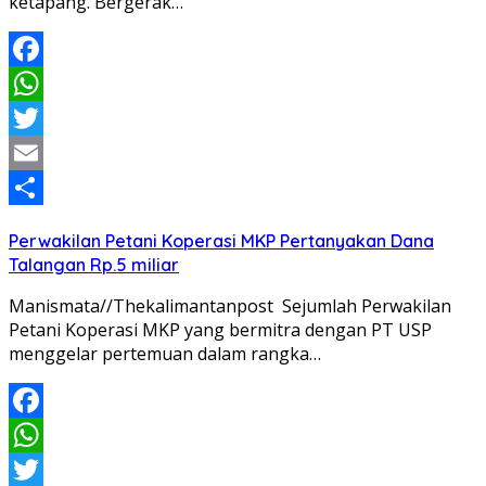
ketapang. Bergerak…
Facebook
WhatsApp
Twitter
Email
Share
Perwakilan Petani Koperasi MKP Pertanyakan Dana
Talangan Rp.5 miliar
Manismata//Thekalimantanpost Sejumlah Perwakilan
Petani Koperasi MKP yang bermitra dengan PT USP
menggelar pertemuan dalam rangka…
Facebook
WhatsApp