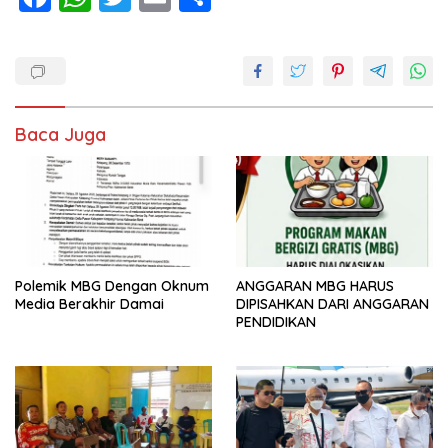
ac
h
w
m
h
e
at
itt
ai
ar
b
s
er
l
e
o
A
Baca Juga
o
p
k
p
Polemik MBG Dengan Oknum
ANGGARAN MBG HARUS
Media Berakhir Damai
DIPISAHKAN DARI ANGGARAN
PENDIDIKAN