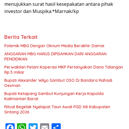
menujukkan surat hasil kesepakatan antara pihak
investor dan Muspika.*Marnak/kp
Berita Terkait
Polemik MBG Dengan Oknum Media Berakhir Damai
ANGGARAN MBG HARUS DIPISAHKAN DARI ANGGARAN
PENDIDIKAN
Perwakilan Petani Koperasi MKP Pertanyakan Dana Talangan
Rp.5 miliar
Bupati Alexander Wilyo Sambut OSO Di Bandara Rahadi
Oesman
Bupati Ketapang Sambut Kunjungan Kerja Kapolda
Kalimantan Barat
Ritual Begelak Nyelapat Taun Awali PGD XIII Kabupaten
Sintang 2026
F
W
T
E
S