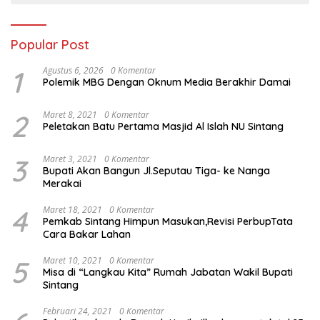
Popular Post
1
Agustus 6, 2026
0 Komentar
Polemik MBG Dengan Oknum Media Berakhir Damai
2
Maret 8, 2021
0 Komentar
Peletakan Batu Pertama Masjid Al Islah NU Sintang
3
Maret 3, 2021
0 Komentar
Bupati Akan Bangun Jl.Seputau Tiga- ke Nanga
Merakai
4
Maret 18, 2021
0 Komentar
Pemkab Sintang Himpun Masukan,Revisi PerbupTata
Cara Bakar Lahan
5
Maret 10, 2021
0 Komentar
Misa di “Langkau Kita” Rumah Jabatan Wakil Bupati
Sintang
Februari 24, 2021
0 Komentar