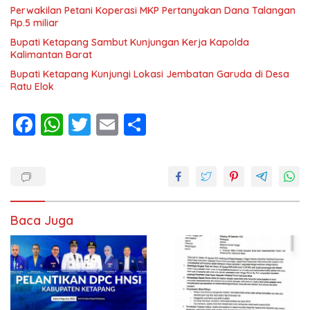
Perwakilan Petani Koperasi MKP Pertanyakan Dana Talangan
Rp.5 miliar
Bupati Ketapang Sambut Kunjungan Kerja Kapolda
Kalimantan Barat
Bupati Ketapang Kunjungi Lokasi Jembatan Garuda di Desa
Ratu Elok
F
W
T
E
S
ac
h
w
m
h
e
at
itt
ai
ar
b
s
er
l
e
o
A
Baca Juga
o
p
k
p