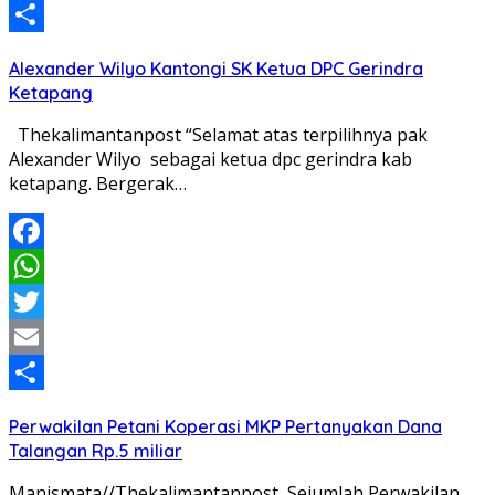
Email
Share
Alexander Wilyo Kantongi SK Ketua DPC Gerindra
Ketapang
Thekalimantanpost “Selamat atas terpilihnya pak
Alexander Wilyo sebagai ketua dpc gerindra kab
ketapang. Bergerak…
Facebook
WhatsApp
Twitter
Email
Share
Perwakilan Petani Koperasi MKP Pertanyakan Dana
Talangan Rp.5 miliar
Manismata//Thekalimantanpost Sejumlah Perwakilan