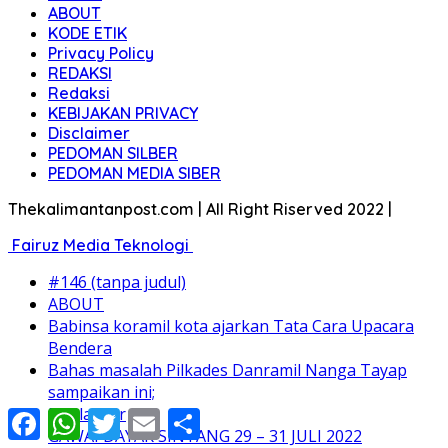
ABOUT
KODE ETIK
Privacy Policy
REDAKSI
Redaksi
KEBIJAKAN PRIVACY
Disclaimer
PEDOMAN SILBER
PEDOMAN MEDIA SIBER
Thekalimantanpost.com | All Right Riserved 2022 |
Fairuz Media Teknologi
#146 (tanpa judul)
ABOUT
Babinsa koramil kota ajarkan Tata Cara Upacara
Bendera
Bahas masalah Pilkades Danramil Nanga Tayap
sampaikan ini;
Disclaimer
Facebook
WhatsApp
Twitter
Email
Share
GAWAI DAYAK SINTANG 29 – 31 JULI 2022