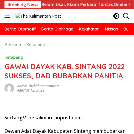
Langsung
urnalis Belum Usai, Klaim Perkara Tuntas Dinilai Keliru
Breaking News
ke
konten
Berita Otomotif
Berita Olahraga
Kejahatan
Nissan
Bulut
Beranda
Ketapang
Ketapang
GAWAI DAYAK KAB. SINTANG 2022
SUKSES, DAD BUBARKAN PANITIA
Admin_thekalimantanpost
Agustus 12, 2022
Sintang//thekalimantanpost.com
Dewan Adat Dayak Kabupaten Sintang membubarkan