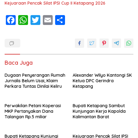
Kejuaraan Pencak Silat IPSI Cup II Ketapang 2026
F
W
T
E
S
ac
h
w
m
h
e
at
itt
ai
ar
b
s
er
l
e
o
A
Baca Juga
o
p
Dugaan Penyerangan Rumah
k
p
Alexander Wilyo Kantongi SK
Jurnalis Belum Usai, Klaim
Ketua DPC Gerindra
Perkara Tuntas Dinilai Keliru
Ketapang
Perwakilan Petani Koperasi
Bupati Ketapang Sambut
MKP Pertanyakan Dana
Kunjungan Kerja Kapolda
Talangan Rp.5 miliar
Kalimantan Barat
Bupati Ketapang Kunjungi
Kejuaraan Pencak Silat IPSI