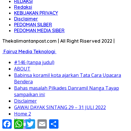
REDAKSI
Redaksi
KEBIJAKAN PRIVACY
Disclaimer
PEDOMAN SILBER
PEDOMAN MEDIA SIBER
Thekalimantanpost.com | All Right Riserved 2022 |
Fairuz Media Teknologi
#146 (tanpa judul)
ABOUT
Babinsa koramil kota ajarkan Tata Cara Upacara
Bendera
Bahas masalah Pilkades Danramil Nanga Tayap
sampaikan ini;
Disclaimer
GAWAI DAYAK SINTANG 29 – 31 JULI 2022
Home 2
Home 3
Facebook
WhatsApp
Twitter
Email
Share
Home 4