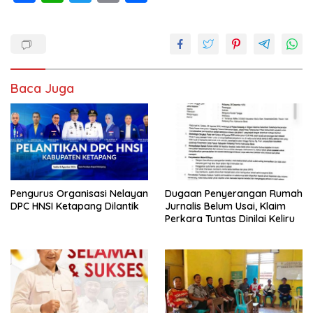
ac
h
w
m
h
e
at
itt
ai
ar
b
s
er
l
e
o
A
Baca Juga
o
p
k
p
Pengurus Organisasi Nelayan
Dugaan Penyerangan Rumah
DPC HNSI Ketapang Dilantik
Jurnalis Belum Usai, Klaim
Perkara Tuntas Dinilai Keliru