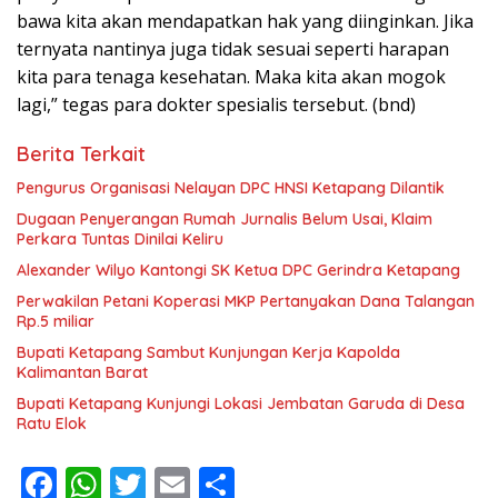
bawa kita akan mendapatkan hak yang diinginkan. Jika
ternyata nantinya juga tidak sesuai seperti harapan
kita para tenaga kesehatan. Maka kita akan mogok
lagi,” tegas para dokter spesialis tersebut. (bnd)
Berita Terkait
Pengurus Organisasi Nelayan DPC HNSI Ketapang Dilantik
Dugaan Penyerangan Rumah Jurnalis Belum Usai, Klaim
Perkara Tuntas Dinilai Keliru
Alexander Wilyo Kantongi SK Ketua DPC Gerindra Ketapang
Perwakilan Petani Koperasi MKP Pertanyakan Dana Talangan
Rp.5 miliar
Bupati Ketapang Sambut Kunjungan Kerja Kapolda
Kalimantan Barat
Bupati Ketapang Kunjungi Lokasi Jembatan Garuda di Desa
Ratu Elok
F
W
T
E
S