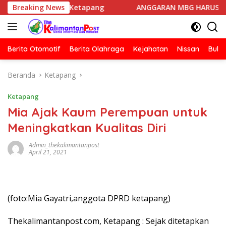
Langsung
rindra Ketapang
Breaking News
ANGGARAN MBG HARUS DIPISAHKAN DA
ke
konten
Berita Otomotif
Berita Olahraga
Kejahatan
Nissan
Bulut
Beranda
Ketapang
Ketapang
Mia Ajak Kaum Perempuan untuk
Meningkatkan Kualitas Diri
Admin_thekalimantanpost
April 21, 2021
(foto:Mia Gayatri,anggota DPRD ketapang)
Thekalimantanpost.com, Ketapang : Sejak ditetapkan