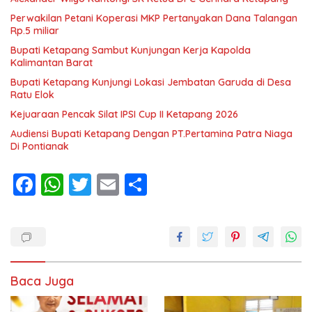
Perwakilan Petani Koperasi MKP Pertanyakan Dana Talangan
Rp.5 miliar
Bupati Ketapang Sambut Kunjungan Kerja Kapolda
Kalimantan Barat
Bupati Ketapang Kunjungi Lokasi Jembatan Garuda di Desa
Ratu Elok
Kejuaraan Pencak Silat IPSI Cup II Ketapang 2026
Audiensi Bupati Ketapang Dengan PT.Pertamina Patra Niaga
Di Pontianak
F
W
T
E
S
ac
h
w
m
h
e
at
itt
ai
ar
b
s
er
l
e
o
A
Baca Juga
o
p