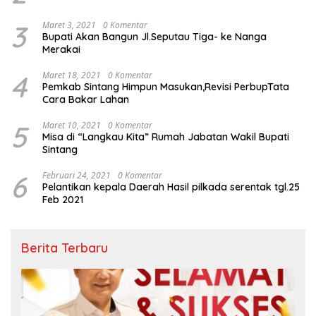
3
Maret 3, 2021
0 Komentar
Bupati Akan Bangun Jl.Seputau Tiga- ke Nanga
Merakai
4
Maret 18, 2021
0 Komentar
Pemkab Sintang Himpun Masukan,Revisi PerbupTata
Cara Bakar Lahan
5
Maret 10, 2021
0 Komentar
Misa di “Langkau Kita” Rumah Jabatan Wakil Bupati
Sintang
6
Februari 24, 2021
0 Komentar
Pelantikan kepala Daerah Hasil pilkada serentak tgl.25
Feb 2021
Berita Terbaru