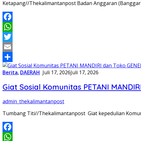
Ketapang//Thekalimantanpost Badan Anggaran (Banggar
Facebook
WhatsApp
Twitter
Email
Share
Berita
,
DAERAH
Juli 17, 2026
Juli 17, 2026
Giat Sosial Komunitas PETANI MANDI
admin_thekalimantanpost
Tumbang Titi//Thekalimantanpost Giat kepedulian Kom
Facebook