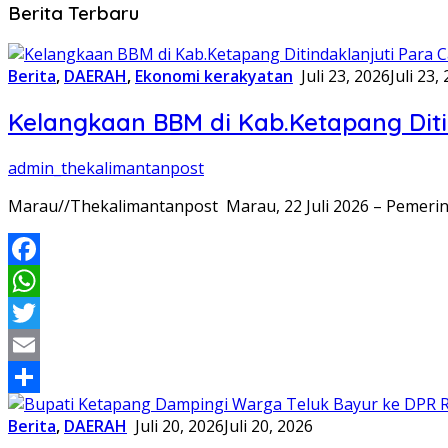
The
Berita Terbaru
Kalimantan
Berita
,
DAERAH
,
Ekonomi kerakyatan
Juli 23, 2026
Juli 23,
Post
Kelangkaan BBM di Kab.Ketapang Diti
admin_thekalimantanpost
Marau//Thekalimantanpost Marau, 22 Juli 2026 – Pemer
Facebook
WhatsApp
Twitter
Email
Share
Berita
,
DAERAH
Juli 20, 2026
Juli 20, 2026