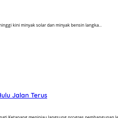
 hinggi kini minyak solar dan minyak bensin langka…
lu Jalan Terus
 Bupati Ketapang meninjau langsung progres pembangunan