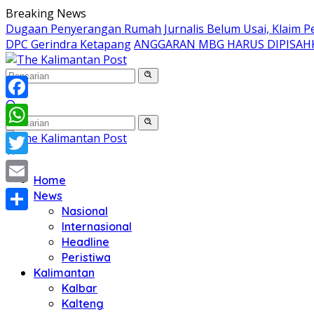
Langsung
Breaking News
ke
Dugaan Penyerangan Rumah Jurnalis Belum Usai, Klaim Per
konten
DPC Gerindra Ketapang
ANGGARAN MBG HARUS DIPISAH
Facebook
WhatsApp
Twitter
Home
Email
News
Nasional
Share
Internasional
Headline
Peristiwa
Kalimantan
Kalbar
Kalteng