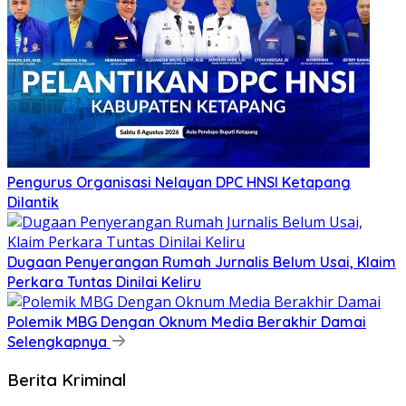
Pengurus Organisasi Nelayan DPC HNSI Ketapang
Dilantik
Dugaan Penyerangan Rumah Jurnalis Belum Usai, Klaim
Perkara Tuntas Dinilai Keliru
Polemik MBG Dengan Oknum Media Berakhir Damai
Selengkapnya
Berita Kriminal