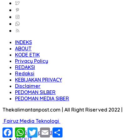
INDEKS
ABOUT
KODE ETIK
Privacy Policy
REDAKSI
Redaksi
KEBIJAKAN PRIVACY
Disclaimer
PEDOMAN SILBER
PEDOMAN MEDIA SIBER
Thekalimantanpost.com | All Right Riserved 2022 |
Fairuz Media Teknologi
Facebook
WhatsApp
Twitter
Email
Share
#146 (tanpa judul)
ABOUT