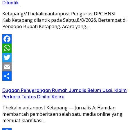
Dilantik
Ketapang//Thekalimantanpost Pengurus DPC HNSI
Kab.Ketapang dilantik pada Sabtu,8/8/2026. Bertempat di
Pendopo Bupati Ketapang. Acara yang…
Facebook
WhatsApp
Twitter
Email
Share
Dugaan Penyerangan Rumah Jurnalis Belum Usai, Klaim
Perkara Tuntas Dinilai Keliru
Thekalimantanpost Ketapang — Jurnalis A. Hamdan
membantah pemberitaan salah satu media online yang
memuat klarifikasi…