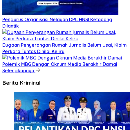
Pengurus Organisasi Nelayan DPC HNSI Ketapang
Dilantik
Dugaan Penyerangan Rumah Jurnalis Belum Usai, Klaim
Perkara Tuntas Dinilai Keliru
Polemik MBG Dengan Oknum Media Berakhir Damai
Selengkapnya
Berita Kriminal