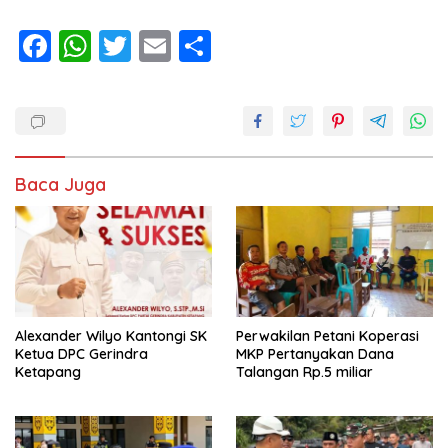
F
W
T
E
S
ac
h
w
m
h
e
at
itt
ai
ar
b
s
er
l
e
o
A
Baca Juga
o
p
k
p
Alexander Wilyo Kantongi SK
Perwakilan Petani Koperasi
Ketua DPC Gerindra
MKP Pertanyakan Dana
Ketapang
Talangan Rp.5 miliar