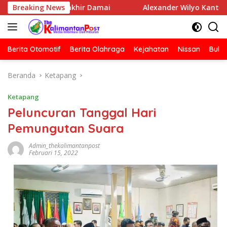
Langsung
a Berakhir Damai
Breaking News
Alexander Wilyo Kantongi SK Ketua 
ke
konten
Berita Otomotif
Berita Olahraga
Kejahatan
Nissan
Bulut
Beranda
Ketapang
Ketapang
Peluncuran Tanggal Hari
Pemungutan Suara
Admin_thekalimantanpost
Februari 15, 2022