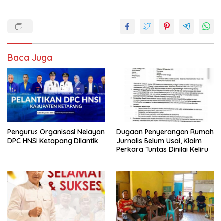
ac
h
w
m
h
e
at
itt
ai
ar
b
s
er
l
e
o
A
Baca Juga
o
p
k
p
Pengurus Organisasi Nelayan
Dugaan Penyerangan Rumah
DPC HNSI Ketapang Dilantik
Jurnalis Belum Usai, Klaim
Perkara Tuntas Dinilai Keliru