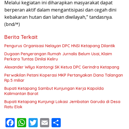
Melalui kegiatan ini diharapkan masyarakat dapat
berperan aktif dalam mengantisipasi dan cegah dini
kebakaran hutan dan lahan diwilayah,” tandasnya.
(bnd/*)
Berita Terkait
Pengurus Organisasi Nelayan DPC HNSI Ketapang Dilantik
Dugaan Penyerangan Rumah Jurnalis Belum Usai, Klaim
Perkara Tuntas Dinilai Keliru
Alexander Wilyo Kantongi SK Ketua DPC Gerindra Ketapang
Perwakilan Petani Koperasi MKP Pertanyakan Dana Talangan
Rp.5 miliar
Bupati Ketapang Sambut Kunjungan Kerja Kapolda
Kalimantan Barat
Bupati Ketapang Kunjungi Lokasi Jembatan Garuda di Desa
Ratu Elok
F
W
T
E
S