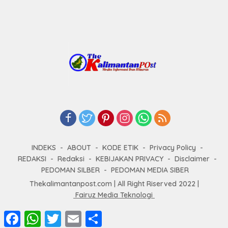
INDEKS
ABOUT
KODE ETIK
Privacy Policy
REDAKSI
Redaksi
KEBIJAKAN PRIVACY
Disclaimer
PEDOMAN SILBER
PEDOMAN MEDIA SIBER
Thekalimantanpost.com | All Right Riserved 2022 |
Fairuz Media Teknologi
F
W
T
E
S
a
h
w
m
h