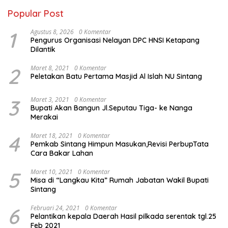
Popular Post
1
Agustus 8, 2026
0 Komentar
Pengurus Organisasi Nelayan DPC HNSI Ketapang
Dilantik
2
Maret 8, 2021
0 Komentar
Peletakan Batu Pertama Masjid Al Islah NU Sintang
3
Maret 3, 2021
0 Komentar
Bupati Akan Bangun Jl.Seputau Tiga- ke Nanga
Merakai
4
Maret 18, 2021
0 Komentar
Pemkab Sintang Himpun Masukan,Revisi PerbupTata
Cara Bakar Lahan
5
Maret 10, 2021
0 Komentar
Misa di “Langkau Kita” Rumah Jabatan Wakil Bupati
Sintang
6
Februari 24, 2021
0 Komentar
Pelantikan kepala Daerah Hasil pilkada serentak tgl.25
Feb 2021