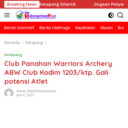
Langsung
C HNSI Ketapang Dilantik
Breaking News
Dugaan Penyerangan Rumah Ju
ke
konten
Berita Otomotif
Berita Olahraga
Kejahatan
Nissan
Bulut
Beranda
Ketapang
Ketapang
Club Panahan Warriors Archery
ABW Club Kodim 1203/ktp. Gali
potensi Atlet
Admin_thekalimantanpost
Juni 8, 2021