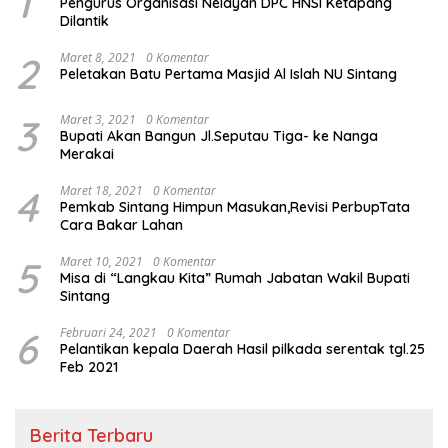
1
Pengurus Organisasi Nelayan DPC HNSI Ketapang
Dilantik
2
Maret 8, 2021
0 Komentar
Peletakan Batu Pertama Masjid Al Islah NU Sintang
3
Maret 3, 2021
0 Komentar
Bupati Akan Bangun Jl.Seputau Tiga- ke Nanga
Merakai
4
Maret 18, 2021
0 Komentar
Pemkab Sintang Himpun Masukan,Revisi PerbupTata
Cara Bakar Lahan
5
Maret 10, 2021
0 Komentar
Misa di “Langkau Kita” Rumah Jabatan Wakil Bupati
Sintang
6
Februari 24, 2021
0 Komentar
Pelantikan kepala Daerah Hasil pilkada serentak tgl.25
Feb 2021
Berita Terbaru