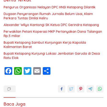
Pengurus Organisasi Nelayan DPC HNSI Ketapang Dilantik
Dugaan Penyerangan Rumah Jurnalis Belum Usai, Klaim
Perkara Tuntas Dinilai Keliru
Alexander Wilyo Kantongi SK Ketua DPC Gerindra Ketapang
Perwakilan Petani Koperasi MKP Pertanyakan Dana Talangan
Rp.5 miliar
Bupati Ketapang Sambut Kunjungan Kerja Kapolda
Kalimantan Barat
Bupati Ketapang Kunjungi Lokasi Jembatan Garuda di Desa
Ratu Elok
F
W
T
E
S
ac
h
w
m
h
e
at
itt
ai
ar
b
s
er
l
e
o
A
Baca Juga