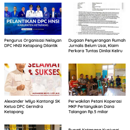
o
p
k
p
Pengurus Organisasi Nelayan
Dugaan Penyerangan Rumah
DPC HNSI Ketapang Dilantik
Jurnalis Belum Usai, Klaim
Perkara Tuntas Dinilai Keliru
Alexander Wilyo Kantongi SK
Perwakilan Petani Koperasi
Ketua DPC Gerindra
MKP Pertanyakan Dana
Ketapang
Talangan Rp.5 miliar
Bupati Ketapang Kunjungi