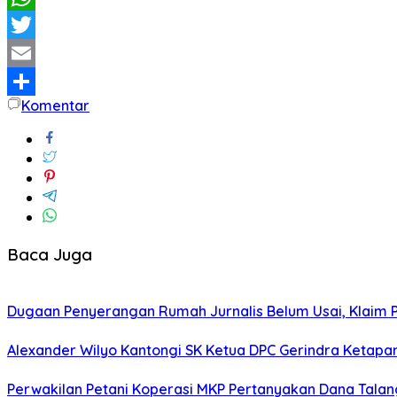
WhatsApp
Twitter
Email
Komentar
Share
Baca Juga
Dugaan Penyerangan Rumah Jurnalis Belum Usai, Klaim Per
Alexander Wilyo Kantongi SK Ketua DPC Gerindra Ketapa
Perwakilan Petani Koperasi MKP Pertanyakan Dana Talang