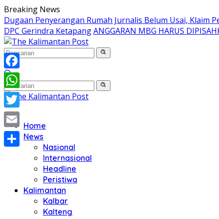
Langsung
Breaking News
ke
Dugaan Penyerangan Rumah Jurnalis Belum Usai, Klaim Per
konten
DPC Gerindra Ketapang
ANGGARAN MBG HARUS DIPISAH
Facebook
WhatsApp
Twitter
Home
Email
News
Nasional
Share
Internasional
Headline
Peristiwa
Kalimantan
Kalbar
Kalteng