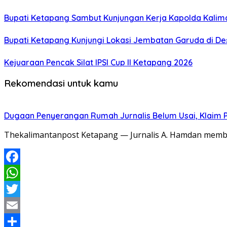
Bupati Ketapang Sambut Kunjungan Kerja Kapolda Kalim
Bupati Ketapang Kunjungi Lokasi Jembatan Garuda di De
Kejuaraan Pencak Silat IPSI Cup II Ketapang 2026
Rekomendasi untuk kamu
Dugaan Penyerangan Rumah Jurnalis Belum Usai, Klaim Per
Thekalimantanpost Ketapang — Jurnalis A. Hamdan memban
Facebook
WhatsApp
Twitter
Email