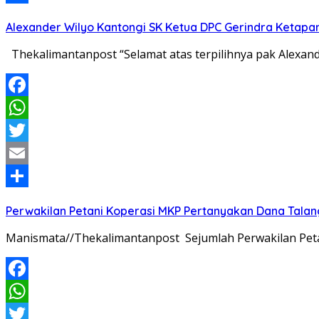
Share
Alexander Wilyo Kantongi SK Ketua DPC Gerindra Ketapa
Thekalimantanpost “Selamat atas terpilihnya pak Alexan
Facebook
WhatsApp
Twitter
Email
Share
Perwakilan Petani Koperasi MKP Pertanyakan Dana Talang
Manismata//Thekalimantanpost Sejumlah Perwakilan Pet
Facebook
WhatsApp