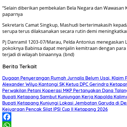
“Selain diberikan pembekalan Bela Negara dan Wawasan K
paparnya
Sekretaris Camat Singkup, Mashudi berterimakasih kepad
serupa terus dilaksanakan secara rutin demi meningkatk
Pj Danramil 1203-07/Marau, Pelda Antonius menegaskan L
pokoknya Babinsa dapat menjalin kemitraan dengan para
terjadi di wilayah binaannya. (bnd)
Berita Terkait
Dugaan Penyerangan Rumah Jurnalis Belum Usai, Klaim Per
Alexander Wilyo Kantongi SK Ketua DPC Gerindra Ketapa
Perwakilan Petani Koperasi MKP Pertanyakan Dana Talang
Bupati Ketapang Sambut Kunjungan Kerja Kapolda Kalim
Bupati Ketapang Kunjungi Lokasi Jembatan Garuda di De
Kejuaraan Pencak Silat IPSI Cup II Ketapang 2026
Facebook