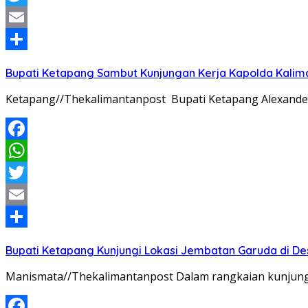
Twitter
Email
Share
Bupati Ketapang Sambut Kunjungan Kerja Kapolda Kalim
Ketapang//Thekalimantanpost Bupati Ketapang Alexander 
Facebook
WhatsApp
Twitter
Email
Share
Bupati Ketapang Kunjungi Lokasi Jembatan Garuda di De
Manismata//Thekalimantanpost Dalam rangkaian kunjunga