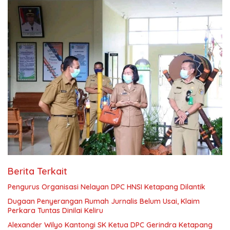
Berita Terkait
Pengurus Organisasi Nelayan DPC HNSI Ketapang Dilantik
Dugaan Penyerangan Rumah Jurnalis Belum Usai, Klaim
Perkara Tuntas Dinilai Keliru
Alexander Wilyo Kantongi SK Ketua DPC Gerindra Ketapang