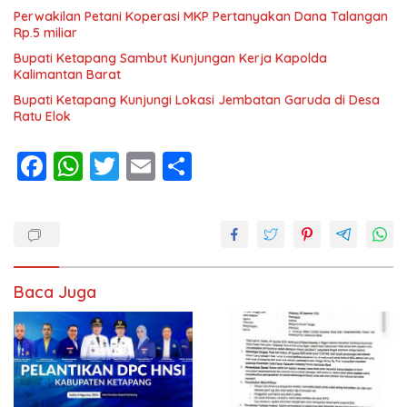
Perwakilan Petani Koperasi MKP Pertanyakan Dana Talangan
Rp.5 miliar
Bupati Ketapang Sambut Kunjungan Kerja Kapolda
Kalimantan Barat
Bupati Ketapang Kunjungi Lokasi Jembatan Garuda di Desa
Ratu Elok
F
W
T
E
S
ac
h
w
m
h
e
at
itt
ai
ar
b
s
er
l
e
o
A
Baca Juga
o
p
k
p