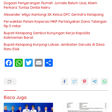
Dugaan Penyerangan Rumah Jurnalis Belum Usai, Klaim
Perkara Tuntas Dinilai Keliru
Alexander Wilyo Kantongi SK Ketua DPC Gerindra Ketapang
Perwakilan Petani Koperasi MKP Pertanyakan Dana Talangan
Rp.5 miliar
Bupati Ketapang Sambut Kunjungan Kerja Kapolda
Kalimantan Barat
Bupati Ketapang Kunjungi Lokasi Jembatan Garuda di Desa
Ratu Elok
F
W
T
E
S
ac
h
w
m
h
e
at
itt
ai
ar
b
s
er
l
e
o
A
Baca Juga
o
p
k
p