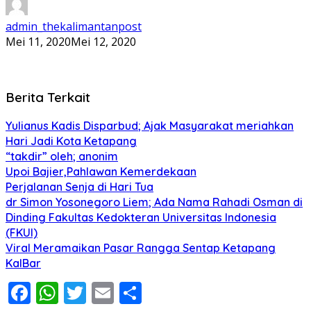
admin_thekalimantanpost
Mei 11, 2020
Mei 12, 2020
Berita Terkait
Yulianus Kadis Disparbud; Ajak Masyarakat meriahkan
Hari Jadi Kota Ketapang
“takdir” oleh; anonim
Upoi Bajier,Pahlawan Kemerdekaan
Perjalanan Senja di Hari Tua
dr Simon Yosonegoro Liem; Ada Nama Rahadi Osman di
Dinding Fakultas Kedokteran Universitas Indonesia
(FKUI)
Viral Meramaikan Pasar Rangga Sentap Ketapang
KalBar
Facebook
WhatsApp
Twitter
Email
Share