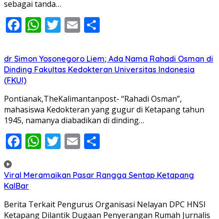
sebagai tanda…
Facebook
WhatsApp
Twitter
Email
Share
dr Simon Yosonegoro Liem; Ada Nama Rahadi Osman di
Dinding Fakultas Kedokteran Universitas Indonesia
(FKUI)
Pontianak,TheKalimantanpost- “Rahadi Osman”,
mahasiswa Kedokteran yang gugur di Ketapang tahun
1945, namanya diabadikan di dinding…
Facebook
WhatsApp
Twitter
Email
Share
Viral Meramaikan Pasar Rangga Sentap Ketapang
KalBar
Berita Terkait Pengurus Organisasi Nelayan DPC HNSI
Ketapang Dilantik Dugaan Penyerangan Rumah Jurnalis