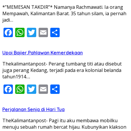
*”MEMESAN TAKDIR”* Namanya Rachmawati. Ia orang
Mempawah, Kalimantan Barat. 35 tahun silam, ia pernah
jadi…
Facebook
WhatsApp
Twitter
Email
Share
Upoi Bajier,Pahlawan Kemerdekaan
Thekalimantanpost- Perang tumbang titi atau disebut
juga perang Kedang, terjadi pada era kolonial belanda
tahun1914….
Facebook
WhatsApp
Twitter
Email
Share
Perjalanan Senja di Hari Tua
TheKalimantanpost- Pagi itu aku membawa mobilku
menuju sebuah rumah bercat hijau. Kubunyikan klakson