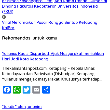
dr Simon Yosonegoro Liem; Ada Nama Rahadi Osman di
Dinding Fakultas Kedokteran Universitas Indonesia
(FKUI)
Viral Meramaikan Pasar Rangga Sentap Ketapang
KalBar
Rekomendasi untuk kamu
Yulianus Kadis Disparbud; Ajak Masyarakat meriahkan
Hari Jadi Kota Ketapang
Thekalimantanpost.com, Ketapang – Kepala Dinas
Kebudayaan dan Pariwisata (Disbudpar) Ketapang,
Yulianus mengajak masyarakat. Khususnya terhadap…
Facebook
WhatsApp
Twitter
Email
Share
“takdir” oleh; anonim