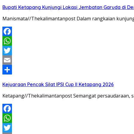
Share
Bupati Ketapang Kunjungi Lokasi Jembatan Garuda di De
Manismata//Thekalimantanpost Dalam rangkaian kunjunga
Facebook
WhatsApp
Twitter
Email
Share
Kejuaraan Pencak Silat IPSI Cup II Ketapang 2026
Ketapang//Thekalimantanpost Semangat persaudaraan, sp
Facebook
WhatsApp