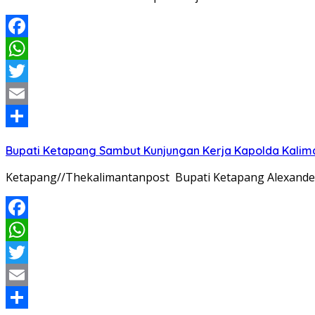
Facebook
WhatsApp
Twitter
Email
Share
Bupati Ketapang Sambut Kunjungan Kerja Kapolda Kalim
Ketapang//Thekalimantanpost Bupati Ketapang Alexander 
Facebook
WhatsApp
Twitter
Email