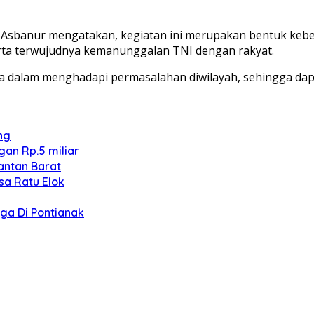
a Asbanur mengatakan, kegiatan ini merupakan bentuk ke
rta terwujudnya kemanunggalan TNI dengan rakyat.
ma dalam menghadapi permasalahan diwilayah, sehingga dapat
ng
an Rp.5 miliar
antan Barat
sa Ratu Elok
ga Di Pontianak