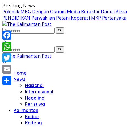
Langsung
Breaking News
ke
Polemik MBG Dengan Oknum Media Berakhir Damai
Alex
konten
PENDIDIKAN
Perwakilan Petani Koperasi MKP Pertanyaka
Facebook
WhatsApp
Twitter
Home
Email
News
Nasional
Share
Internasional
Headline
Peristiwa
Kalimantan
Kalbar
Kalteng