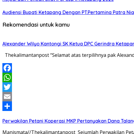
Audiensi Bupati Ketapang Dengan PT.Pertamina Patra Nia
Rekomendasi untuk kamu
Alexander Wilyo Kantongi SK Ketua DPC Gerindra Ketapa
Thekalimantanpost “Selamat atas terpilihnya pak Alexan
Facebook
WhatsApp
Twitter
Email
Share
Perwakilan Petani Koperasi MKP Pertanyakan Dana Talang
Manismata//Thekalimantanpost Sejumlah Perwakilan Pet