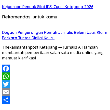
Kejuaraan Pencak Silat IPSI Cup II Ketapang 2026
Rekomendasi untuk kamu
Dugaan Penyerangan Rumah Jurnalis Belum Usai, Klaim
Perkara Tuntas Dinilai Keliru
Thekalimantanpost Ketapang — Jurnalis A. Hamdan
membantah pemberitaan salah satu media online yang
memuat klarifikasi…
Facebook
WhatsApp
Twitter
Email
Share