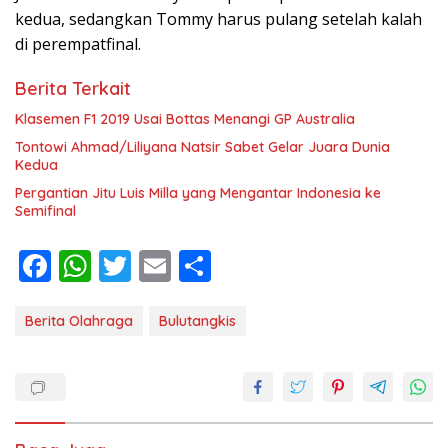
kedua, sedangkan Tommy harus pulang setelah kalah
di perempatfinal.
Berita Terkait
Klasemen F1 2019 Usai Bottas Menangi GP Australia
Tontowi Ahmad/Liliyana Natsir Sabet Gelar Juara Dunia
Kedua
Pergantian Jitu Luis Milla yang Mengantar Indonesia ke
Semifinal
F
W
T
E
S
ac
h
w
m
h
e
at
itt
ai
ar
Berita Olahraga
Bulutangkis
b
s
er
l
e
o
A
o
p