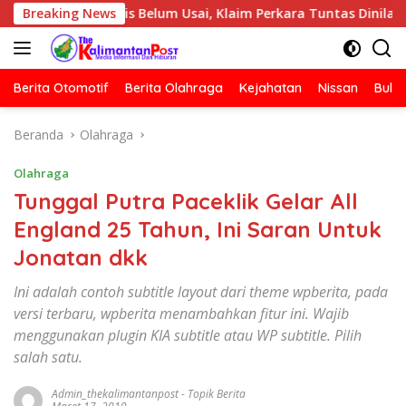
Langsung
 Jurnalis Belum Usai, Klaim Perkara Tuntas Dinilai Keliru
Breaking News
ke
konten
Berita Otomotif
Berita Olahraga
Kejahatan
Nissan
Bulut
Beranda
Olahraga
Olahraga
Tunggal Putra Paceklik Gelar All
England 25 Tahun, Ini Saran Untuk
Jonatan dkk
Ini adalah contoh subtitle layout dari theme wpberita, pada
versi terbaru, wpberita menambahkan fitur ini. Wajib
menggunakan plugin KIA subtitle atau WP subtitle. Pilih
salah satu.
Admin_thekalimantanpost
-
Topik Berita