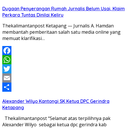
Share
Dugaan Penyerangan Rumah Jurnalis Belum Usai, Klaim
Perkara Tuntas Dinilai Keliru
Thekalimantanpost Ketapang — Jurnalis A. Hamdan
membantah pemberitaan salah satu media online yang
memuat klarifikasi…
Facebook
WhatsApp
Twitter
Email
Share
Alexander Wilyo Kantongi SK Ketua DPC Gerindra
Ketapang
Thekalimantanpost “Selamat atas terpilihnya pak
Alexander Wilyo sebagai ketua dpc gerindra kab