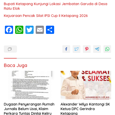
Bupati Ketapang Kunjungi Lokasi Jembatan Garuda di Desa
Ratu Elok
Kejuaraan Pencak Silat IPSI Cup II Ketapang 2026
F
W
T
E
S
ac
h
w
m
h
e
at
itt
ai
ar
b
s
er
l
e
o
A
Baca Juga
o
p
k
p
Dugaan Penyerangan Rumah
Alexander Wilyo Kantongi SK
Jurnalis Belum Usai, Klaim
Ketua DPC Gerindra
Perkara Tuntas Dinilai Keliru
Ketapang