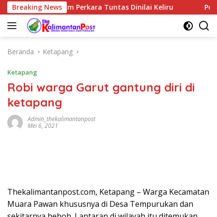
Langsung
 Klaim Perkara Tuntas Dinilai Keliru
Breaking News
Polemik MBG De
ke
konten
Beranda
Ketapang
Ketapang
Robi warga Garut gantung diri di
ketapang
Admin_thekalimantanpost
Mei 6, 2021
Thekalimantanpost.com, Ketapang – Warga Kecamatan
Muara Pawan khususnya di Desa Tempurukan dan
sekitarnya heboh. Lantaran di wilayah itu ditemukan