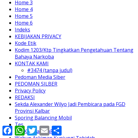
Home 3
Home 4
Home 5
Home 6
Indeks
KEBIJAKAN PRIVACY
Kode Etik
Kodim 1203/Ktp Tingkatkan Pengetahuan Tentang
Bahaya Narkoba
KONTAK KAMI
#3474 (tanpa judul)
Pedoman Media Siber
PEDOMAN SILBER
Privacy Policy
REDAKSI
Sekda Alexander Wilyo Jadi Pembicara pada FGD
Provinsi Kalbar
Sporing Balancing Mobil
Tes
Facebook
WhatsApp
Twitter
Email
Share
TheKalimantanPost
Wabup Askiman Kunjungi Tebidah