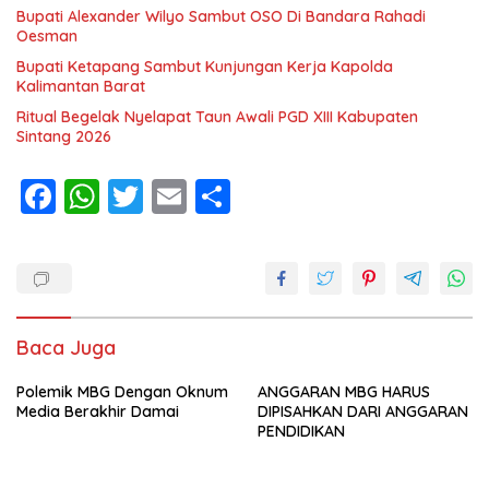
Bupati Alexander Wilyo Sambut OSO Di Bandara Rahadi
Oesman
Bupati Ketapang Sambut Kunjungan Kerja Kapolda
Kalimantan Barat
Ritual Begelak Nyelapat Taun Awali PGD XIII Kabupaten
Sintang 2026
F
W
T
E
S
ac
h
w
m
h
e
at
itt
ai
ar
b
s
er
l
e
o
A
Baca Juga
o
p
Polemik MBG Dengan Oknum
k
p
ANGGARAN MBG HARUS
Media Berakhir Damai
DIPISAHKAN DARI ANGGARAN
PENDIDIKAN