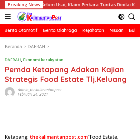
Langsung
alis Belum Usai, Klaim Perkara Tuntas Dinilai Keliru
Breaking News
ke
konten
Berita Otomotif
Berita Olahraga
Kejahatan
Nissan
Bulut
Beranda
DAERAH
DAERAH
,
Ekonomi kerakyatan
Pemda Ketapang Adakan Kajian
Strategis Food Estate Tlj.Keluang
Admin_thekalimantanpost
Februari 24, 2021
Ketapang;
thekalimantanpost.com
“Food Estate,