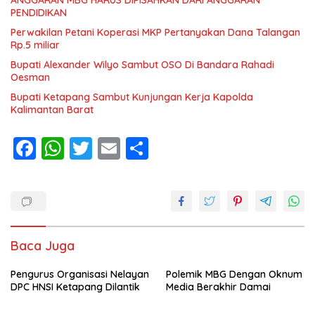
ANGGARAN MBG HARUS DIPISAHKAN DARI ANGGARAN
PENDIDIKAN
Perwakilan Petani Koperasi MKP Pertanyakan Dana Talangan
Rp.5 miliar
Bupati Alexander Wilyo Sambut OSO Di Bandara Rahadi
Oesman
Bupati Ketapang Sambut Kunjungan Kerja Kapolda
Kalimantan Barat
F
W
T
E
S
ac
h
w
m
h
e
at
itt
ai
ar
b
s
er
l
e
o
A
Baca Juga
o
p
Pengurus Organisasi Nelayan
k
p
Polemik MBG Dengan Oknum
DPC HNSI Ketapang Dilantik
Media Berakhir Damai