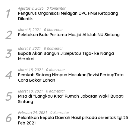
1
Agustus 8, 2026
0 Komentar
Pengurus Organisasi Nelayan DPC HNSI Ketapang
Dilantik
2
Maret 8, 2021
0 Komentar
Peletakan Batu Pertama Masjid Al Islah NU Sintang
3
Maret 3, 2021
0 Komentar
Bupati Akan Bangun Jl.Seputau Tiga- ke Nanga
Merakai
4
Maret 18, 2021
0 Komentar
Pemkab Sintang Himpun Masukan,Revisi PerbupTata
Cara Bakar Lahan
5
Maret 10, 2021
0 Komentar
Misa di “Langkau Kita” Rumah Jabatan Wakil Bupati
Sintang
6
Februari 24, 2021
0 Komentar
Pelantikan kepala Daerah Hasil pilkada serentak tgl.25
Feb 2021