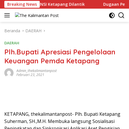
Langsung
layan DPC HNSI Ketapang Dilantik
Breaking News
Dugaan Penyerangan R
ke
konten
Beranda
DAERAH
DAERAH
Plh.Bupati Apresiasi Pengelolaan
Keuangan Pemda Ketapang
Admin_thekalimantanpost
Februari 23, 2021
KETAPANG, thekalimantanpost- Plh. Bupati Ketapang
Suherman, SH.,M.H. Membuka langsung Sosialisasi
Peningkatan dan Sinkronisasi Aplikasi Aset Pengisian