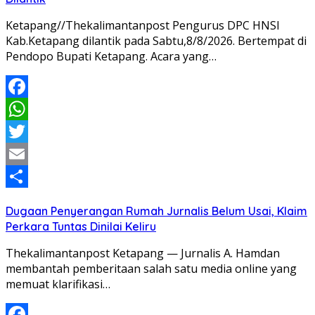
Ketapang//Thekalimantanpost Pengurus DPC HNSI
Kab.Ketapang dilantik pada Sabtu,8/8/2026. Bertempat di
Pendopo Bupati Ketapang. Acara yang…
Facebook
WhatsApp
Twitter
Email
Share
Dugaan Penyerangan Rumah Jurnalis Belum Usai, Klaim
Perkara Tuntas Dinilai Keliru
Thekalimantanpost Ketapang — Jurnalis A. Hamdan
membantah pemberitaan salah satu media online yang
memuat klarifikasi…