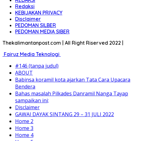
Bahas masalah Pilkades Danramil Nanga Tayap
sampaikan ini;
Disclaimer
GAWAI DAYAK SINTANG 29 – 31 JULI 2022
Home 2
Home 3
Home 4
Home 5
Home 6
Indeks
KEBIJAKAN PRIVACY
Kode Etik
Kodim 1203/Ktp Tingkatkan Pengetahuan Tentang
Bahaya Narkoba
KONTAK KAMI
#3474 (tanpa judul)
Pedoman Media Siber
PEDOMAN SILBER
Privacy Policy
REDAKSI