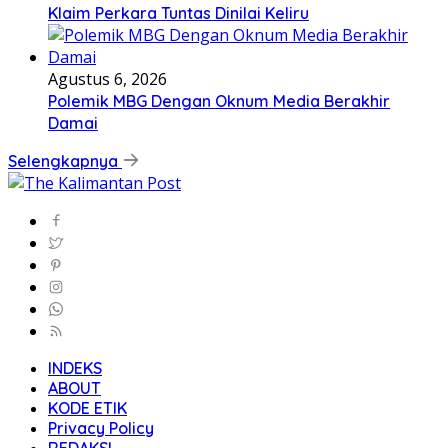
INDEKS
ABOUT
KODE ETIK
Privacy Policy
REDAKSI
Redaksi
KEBIJAKAN PRIVACY
Disclaimer
PEDOMAN SILBER
PEDOMAN MEDIA SIBER
Thekalimantanpost.com | All Right Riserved 2022 |
Fairuz Media Teknologi
#146 (tanpa judul)
ABOUT
Babinsa koramil kota ajarkan Tata Cara Upacara
Bendera