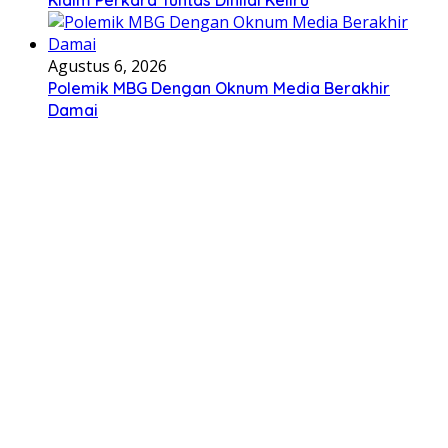
Agustus 6, 2026
Polemik MBG Dengan Oknum Media Berakhir
Damai
Berita Terbaru
Ini adalah contoh judul deskripsi yang bisa anda isi dan
sesuaikan pada widget
Agustus 8, 2026
Agustus 8, 2026
Pengurus Organisasi Nelayan DPC HNSI Ketapang
Dilantik
Agustus 7, 2026
Agustus 7, 2026