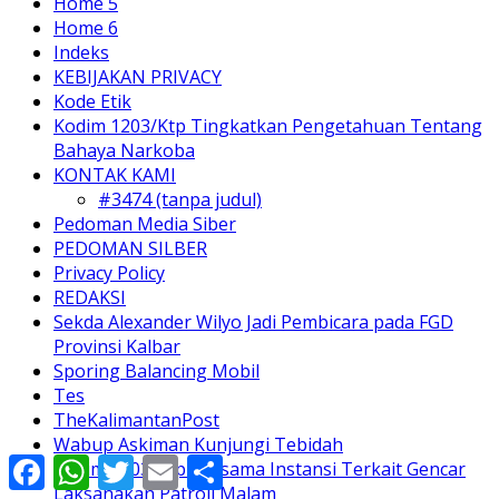
Sekda Alexander Wilyo Jadi Pembicara pada FGD
Provinsi Kalbar
Sporing Balancing Mobil
Tes
TheKalimantanPost
Wabup Askiman Kunjungi Tebidah
Kodim 1203/Ktp Bersama Instansi Terkait Gencar
Laksanakan Patroli Malam
Facebook
WhatsApp
Twitter
Email
Share