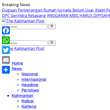
Langsung
Breaking News
ke
Dugaan Penyerangan Rumah Jurnalis Belum Usai, Klaim Per
konten
DPC Gerindra Ketapang
ANGGARAN MBG HARUS DIPISAH
Facebook
WhatsApp
Twitter
Home
Email
News
Nasional
Share
Internasional
Headline
Peristiwa
Kalimantan
Kalbar
Kalteng