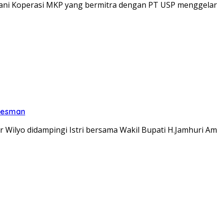
ani Koperasi MKP yang bermitra dengan PT USP menggela
 Oesman
ilyo didampingi Istri bersama Wakil Bupati H.Jamhuri Ami