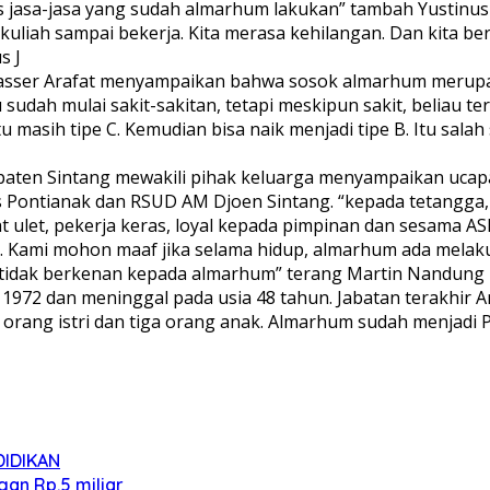
jasa-jasa yang sudah almarhum lakukan” tambah Yustinus 
kuliah sampai bekerja. Kita merasa kehilangan. Dan kita be
s J
Yasser Arafat menyampaikan bahwa sosok almarhum merupak
u sudah mulai sakit-sakitan, tetapi meskipun sakit, beliau 
asih tipe C. Kemudian bisa naik menjadi tipe B. Itu salah 
paten Sintang mewakili pihak keluarga menyampaikan ucap
 Pontianak dan RSUD AM Djoen Sintang. “kepada tetangga, 
ulet, pekerja keras, loyal kepada pimpinan dan sesama A
 Kami mohon maaf jika selama hidup, almarhum ada melakuk
 tidak berkenan kepada almarhum” terang Martin Nandung
1972 dan meninggal pada usia 48 tahun. Jabatan terakhir 
orang istri dan tiga orang anak. Almarhum sudah menjadi
IDIKAN
an Rp.5 miliar