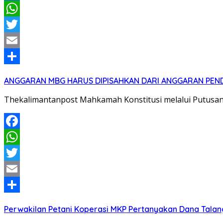
Facebook
WhatsApp
Twitter
Email
Share
ANGGARAN MBG HARUS DIPISAHKAN DARI ANGGARAN PEND
Thekalimantanpost Mahkamah Konstitusi melalui Putus
Facebook
WhatsApp
Twitter
Email
Share
Perwakilan Petani Koperasi MKP Pertanyakan Dana Talang