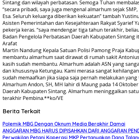
Sintang dan wilayah perbatasan. Semoga Tuhan membalas 
“secara pribadi, saya juga mengenal almarhum sejak SMP, 
Esa. Seluruh keluarga diberikan kekuatan” tambah Yustinu
Asisten Pemerintahan dan Kesejahteraan Rakyat Syarief 
pekerja keras. “saya mendengar tiga tahun terakhir, belia
Badan Pengelola Perbatasan Daerah Kabupaten Sintang itu m
Arafat
Martin Nandung Kepala Satuan Polisi Pamong Praja Kabu
membantu almarhum saat dirawat di rumah sakit Antonius
kasih sudah membantu. Almarhum adalah ASN yang sangat 
dan khususnya Ketungau. Kami merasa sangat kehilangan.
sudah memaafkan jika siapa saja pernah melakukan yang
Almarhum Andon, SH, MH lahir di Maung pada 14 Oktober 
Daerah Kabupaten Sintang. Almarhum meninggalkan satu 
terakhir Pembina.**ko/VE
Berita Terkait
Polemik MBG Dengan Oknum Media Berakhir Damai
ANGGARAN MBG HARUS DIPISAHKAN DARI ANGGARAN PEND
Perwakilan Petani Koperasi MKP Pertanyakan Dana Talang