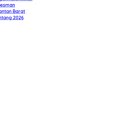
 Oesman
antan Barat
intang 2026