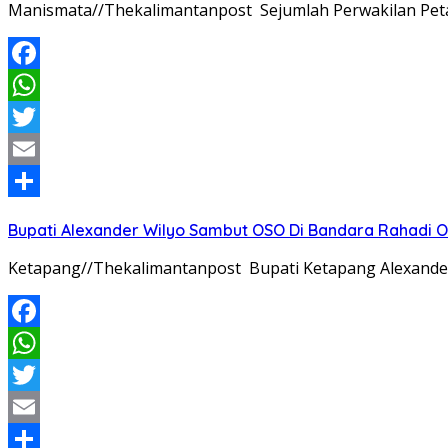
Manismata//Thekalimantanpost Sejumlah Perwakilan Pet
Facebook
WhatsApp
Twitter
Email
Share
Bupati Alexander Wilyo Sambut OSO Di Bandara Rahadi
Ketapang//Thekalimantanpost Bupati Ketapang Alexander W
Facebook
WhatsApp
Twitter
Email