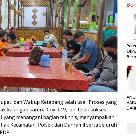
Ber
Pol
Okn
Bera
ANG
upati dan Wabup Ketapang telah usai. Proses yang
HAR
DAR
k kalangan karena Covid 19, kini telah sukses.
PEN
KPU yang menangani bagian tekhnis, menyampaikan
ihak Kecamatan, Polsek dan Danramil serta seluruh
PPDP.