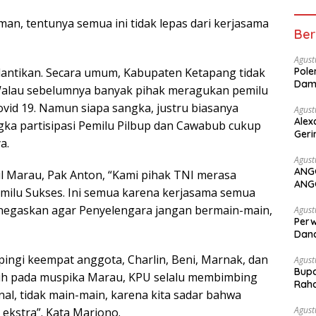
man, tentunya semua ini tidak lepas dari kerjasama
Ber
Agust
lantikan. Secara umum, Kabupaten Ketapang tidak
Pole
Dam
 Walau sebelumnya banyak pihak meragukan pemilu
ovid 19. Namun siapa sangka, justru biasanya
Agust
Alex
angka partisipasi Pemilu Pilbup dan Cawabub cukup
Geri
a.
Agust
ANG
l Marau, Pak Anton, “Kami pihak TNI merasa
ANG
milu Sukses. Ini semua karena kerjasama semua
enegaskan agar Penyelengara jangan bermain-main,
Agust
Perw
Dana
ingi keempat anggota, Charlin, Beni, Marnak, dan
Agust
Bupa
sih pada muspika Marau, KPU selalu membimbing
Rah
ional, tidak main-main, karena kita sadar bahwa
Agust
ekstra”. Kata Marjono.