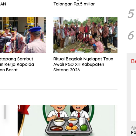
KAN
Talangan Rp.5 miliar
5
6
Ketapang Sambut
Ritual Begelak Nyelapat Taun
B
n Kerja Kapolda
Awali PGD XIII Kabupaten
an Barat
Sintang 2026
Ag
P