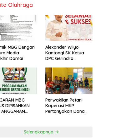
ita Olahraga
Alexander Wilyo
emik MBG Dengan
Kantongi SK Ketua
um Media
DPC Gerindra
khir Damai
Ketapang
GARAN MBG
Perwakilan Petani
US DIPISAHKAN
Koperasi MKP
I ANGGARAN
Pertanyakan Dana
DIDIKAN
Talangan Rp.5 miliar
Selengkapnya