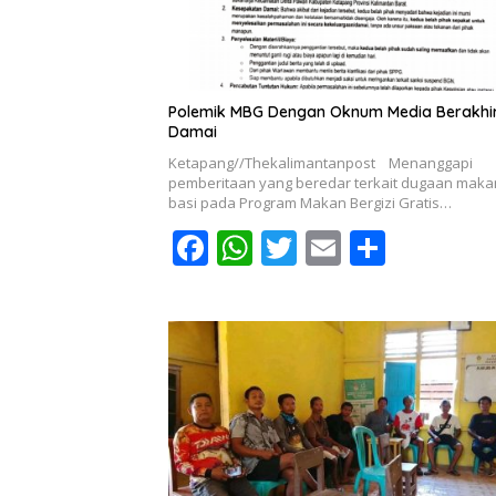
Polemik MBG Dengan Oknum Media Berakhi
Damai
Ketapang//Thekalimantanpost Menanggapi
pemberitaan yang beredar terkait dugaan mak
basi pada Program Makan Bergizi Gratis…
F
W
T
E
S
ac
h
w
m
h
e
at
itt
ai
ar
b
s
er
l
e
o
A
o
p
k
p