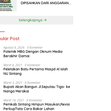
DIPISAHKAN DARI ANGGARAN
PENDIDIKAN
Selengkapnya
ular Post
Agustus 6, 2026
0 Komentar
Polemik MBG Dengan Oknum Media
Berakhir Damai
Maret 8, 2021
0 Komentar
Peletakan Batu Pertama Masjid Al Islah
NU Sintang
Maret 3, 2021
0 Komentar
Bupati Akan Bangun Jl.Seputau Tiga- ke
Nanga Merakai
Maret 18, 2021
0 Komentar
Pemkab Sintang Himpun Masukan,Revisi
PerbupTata Cara Bakar Lahan