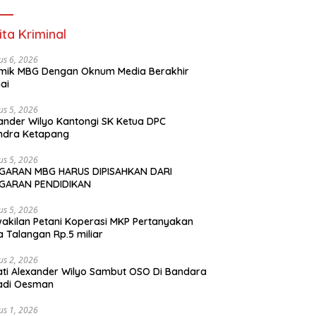
ita Kriminal
us 6, 2026
mik MBG Dengan Oknum Media Berakhir
ai
us 5, 2026
ander Wilyo Kantongi SK Ketua DPC
ndra Ketapang
us 5, 2026
GARAN MBG HARUS DIPISAHKAN DARI
GARAN PENDIDIKAN
us 5, 2026
akilan Petani Koperasi MKP Pertanyakan
 Talangan Rp.5 miliar
us 2, 2026
ti Alexander Wilyo Sambut OSO Di Bandara
adi Oesman
us 1, 2026