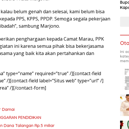
Bupa
Kapo
 kalau belum genah dan selesai, kami belum bisa
 kepada PPS, KPPS, PPDP. Semoga segala pekerjaan
g ibadah”, sambung Marjono.
berikan penghargaan kepada Camat Marau, PPK
Oto
giatan ini karena semua pihak bisa bekerjasama
Ini 
asama yang baik kita akan pertahankan dan
kate
mema
a” type=”name” required=”true” /][contact-field
” /][contact-field label=”Situs web” type=”url” /]
rea” /][/contact-form]
r Damai
NGGARAN PENDIDIKAN
n Dana Talangan Rp.5 miliar