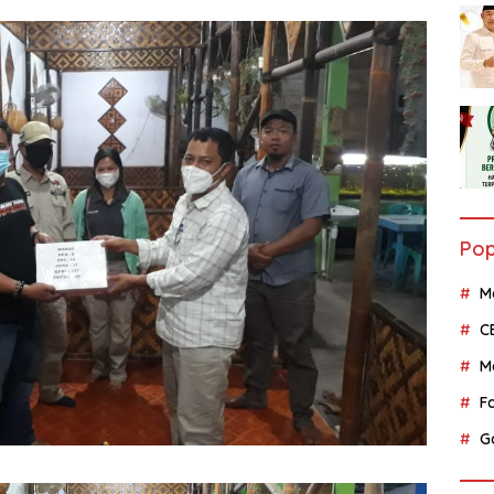
Pop
M
C
M
F
G