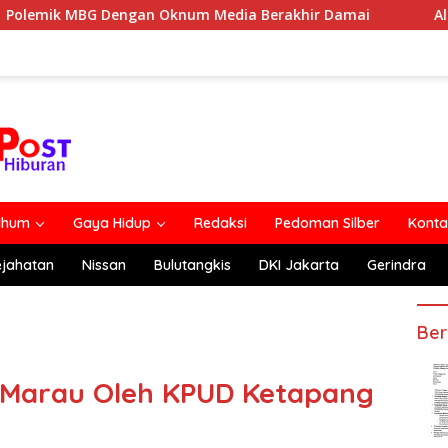
gan Oknum Media Berakhir Damai
Alexander Wilyo Ka
lhum
Gaya Hidup
Redaksi
Pedoman Silber
Konta
ejahatan
Nissan
Bulutangkis
DKI Jakarta
Gerindra
Ber
.Marau Oleh KPUD Ketapang