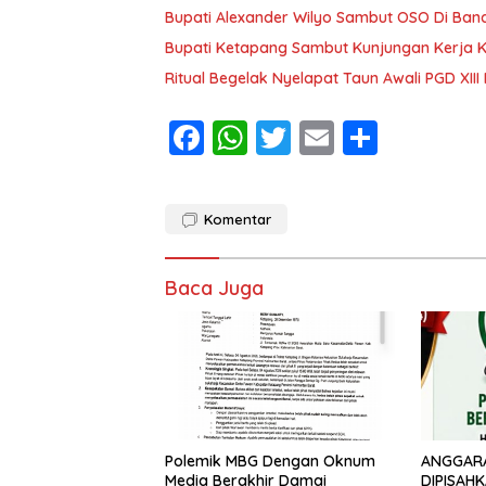
Bupati Alexander Wilyo Sambut OSO Di Ba
Bupati Ketapang Sambut Kunjungan Kerja 
Ritual Begelak Nyelapat Taun Awali PGD XII
F
W
T
E
S
ac
h
w
m
h
e
at
itt
ai
ar
Komentar
b
s
er
l
e
o
A
Baca Juga
o
p
k
p
Polemik MBG Dengan Oknum
ANGGAR
Media Berakhir Damai
DIPISAH