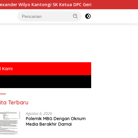
ntongi SK Ketua DPC Gerindra Ketapang
ANGGARAN MBG 
l Kami
ita Terbaru
Agustus 6, 2026
Polemik MBG Dengan Oknum
Media Berakhir Damai