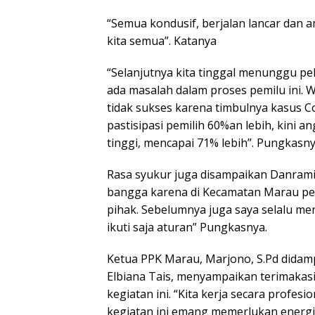
“Semua kondusif, berjalan lancar dan a
kita semua”. Katanya
“Selanjutnya kita tinggal menunggu pe
ada masalah dalam proses pemilu ini.
tidak sukses karena timbulnya kasus C
pastisipasi pemilih 60%an lebih, kini 
tinggi, mencapai 71% lebih”. Pungkasny
Rasa syukur juga disampaikan Danrami
bangga karena di Kecamatan Marau pe
pihak. Sebelumnya juga saya selalu m
ikuti saja aturan” Pungkasnya.
Ketua PPK Marau, Marjono, S.Pd didamp
Elbiana Tais, menyampaikan terimaka
kegiatan ini. “Kita kerja secara profes
kegiatan ini emang memerlukan energi 