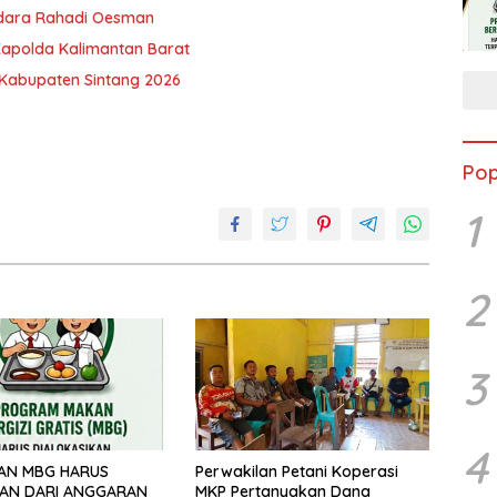
ndara Rahadi Oesman
Kapolda Kalimantan Barat
I Kabupaten Sintang 2026
Pop
1
2
3
4
AN MBG HARUS
Perwakilan Petani Koperasi
KAN DARI ANGGARAN
MKP Pertanyakan Dana