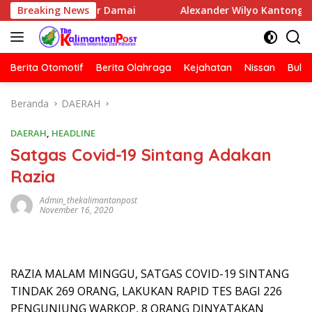
Langsung
erakhir Damai
Breaking News
Alexander Wilyo Kantongi SK Ketua DPC
ke
konten
Berita Otomotif
Berita Olahraga
Kejahatan
Nissan
Bulut
Beranda
DAERAH
DAERAH
,
HEADLINE
Satgas Covid-19 Sintang Adakan
Razia
Admin_thekalimantanpost
November 16, 2020
RAZIA MALAM MINGGU, SATGAS COVID-19 SINTANG
TINDAK 269 ORANG, LAKUKAN RAPID TES BAGI 226
PENGUNJUNG WARKOP, 8 ORANG DINYATAKAN