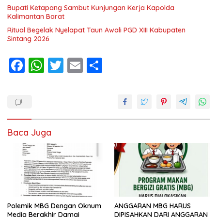
Bupati Ketapang Sambut Kunjungan Kerja Kapolda
Kalimantan Barat
Ritual Begelak Nyelapat Taun Awali PGD XIII Kabupaten
Sintang 2026
F
W
T
E
S
ac
h
w
m
h
e
at
itt
ai
ar
b
s
er
l
e
o
A
Baca Juga
o
p
k
p
Polemik MBG Dengan Oknum
ANGGARAN MBG HARUS
Media Berakhir Damai
DIPISAHKAN DARI ANGGARAN