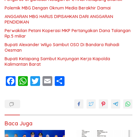
Polemik MBG Dengan Oknum Media Berakhir Damai
ANGGARAN MBG HARUS DIPISAHKAN DARI ANGGARAN
PENDIDIKAN
Perwakilan Petani Koperasi MKP Pertanyakan Dana Talangan
Rp.5 miliar
Bupati Alexander Wilyo Sambut OSO Di Bandara Rahadi
Oesman
Bupati Ketapang Sambut Kunjungan Kerja Kapolda
Kalimantan Barat
F
W
T
E
S
ac
h
w
m
h
e
at
itt
ai
ar
b
s
er
l
e
o
A
Baca Juga
o
p