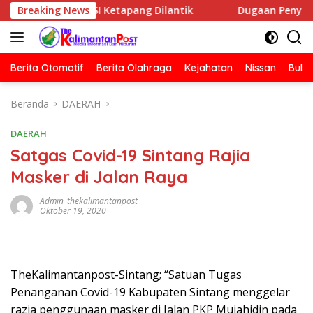
Langsung
 HNSI Ketapang Dilantik
Breaking News
Dugaan Penyerangan Rumah Jurn
ke
konten
Berita Otomotif
Berita Olahraga
Kejahatan
Nissan
Bulut
Beranda
DAERAH
DAERAH
Satgas Covid-19 Sintang Rajia
Masker di Jalan Raya
Admin_thekalimantanpost
Oktober 19, 2020
TheKalimantanpost-Sintang; “Satuan Tugas
Penanganan Covid-19 Kabupaten Sintang menggelar
razia penggunaan masker di Jalan PKP Mujahidin pada