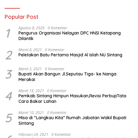
Popular Post
1
Agustus 8, 2026
0 Komentar
Pengurus Organisasi Nelayan DPC HNSI Ketapang
Dilantik
2
Maret 8, 2021
0 Komentar
Peletakan Batu Pertama Masjid Al Islah NU Sintang
3
Maret 3, 2021
0 Komentar
Bupati Akan Bangun Jl.Seputau Tiga- ke Nanga
Merakai
4
Maret 18, 2021
0 Komentar
Pemkab Sintang Himpun Masukan,Revisi PerbupTata
Cara Bakar Lahan
5
Maret 10, 2021
0 Komentar
Misa di “Langkau Kita” Rumah Jabatan Wakil Bupati
Sintang
Februari 24, 2021
0 Komentar