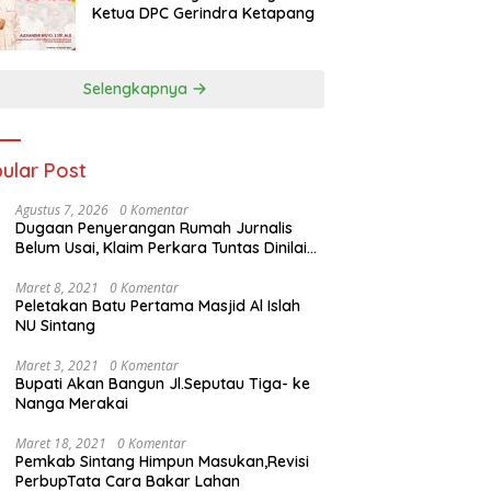
Ketua DPC Gerindra Ketapang
Selengkapnya
ular Post
Agustus 7, 2026
0 Komentar
Dugaan Penyerangan Rumah Jurnalis
Belum Usai, Klaim Perkara Tuntas Dinilai
Keliru
Maret 8, 2021
0 Komentar
Peletakan Batu Pertama Masjid Al Islah
NU Sintang
Maret 3, 2021
0 Komentar
Bupati Akan Bangun Jl.Seputau Tiga- ke
Nanga Merakai
Maret 18, 2021
0 Komentar
Pemkab Sintang Himpun Masukan,Revisi
PerbupTata Cara Bakar Lahan