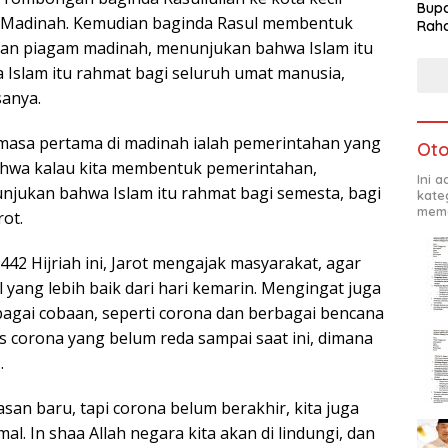
Bupa
a Madinah. Kemudian baginda Rasul membentuk
Rah
gan piagam madinah, menunjukan bahwa Islam itu
a Islam itu rahmat bagi seluruh umat manusia,
anya.
n masa pertama di madinah ialah pemerintahan yang
Oto
bahwa kalau kita membentuk pemerintahan,
Ini 
jukan bahwa Islam itu rahmat bagi semesta, bagi
kate
mema
ot.
2 Hijriah ini, Jarot mengajak masyarakat, agar
l yang lebih baik dari hari kemarin. Mengingat juga
rbagai cobaan, seperti corona dan berbagai bencana
s corona yang belum reda sampai saat ini, dimana
.
asan baru, tapi corona belum berakhir, kita juga
mal. In shaa Allah negara kita akan di lindungi, dan