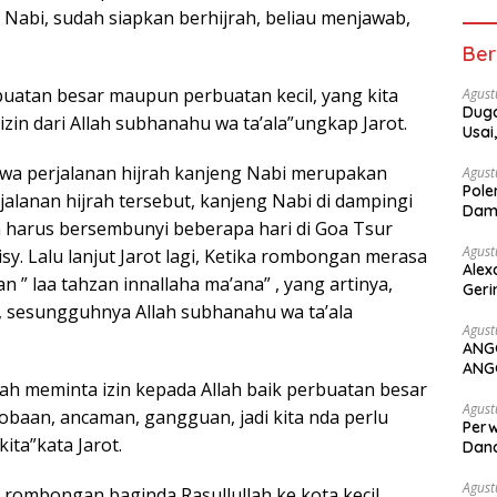
Nabi, sudah siapkan berhijrah, beliau menjawab,
Ber
rbuatan besar maupun perbuatan kecil, yang kita
Agust
Duga
zin dari Allah subhanahu wa ta’ala”ungkap Jarot.
Usai
hwa perjalanan hijrah kanjeng Nabi merupakan
Agust
Pole
jalanan hijrah tersebut, kanjeng Nabi di dampingi
Dam
harus bersembunyi beberapa hari di Goa Tsur
Agust
sy. Lalu lanjut Jarot lagi, Ketika rombongan merasa
Alex
n ” laa tahzan innallaha ma’ana” , yang artinya,
Geri
, sesungguhnya Allah subhanahu wa ta’ala
Agust
ANG
ANG
udah meminta izin kepada Allah baik perbuatan besar
Agust
obaan, ancaman, gangguan, jadi kita nda perlu
Perw
ita”kata Jarot.
Dana
Agust
ah rombongan baginda Rasullullah ke kota kecil