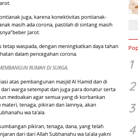
arot.
pontianak juga, karena konektivitas pontianak-
tianak masih ada corona, pastilah di sintang masih
asnya”beber Jarot.
s tetap waspada, dengan meningkatkan daya tahan
Pop
hatan dalam pencegahan corona.
1
 MEMBANGUN RUMAH DI
SURGA.
siasi atas pembangunan masjid Al Hamid dan di
2
dari warga setempat dan juga para donatur serta
t pun medoakan agar semua yang di korbankan
3
 materi, tenaga, pikiran dan lainnya, akan
ubhanahu wa ta’ala.
4
mbangan pikiran, tenaga, dana, yang telah
njaran dari dari Allah Subhanahu wa ta’ala yakni