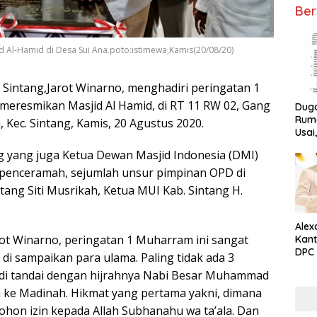
Ber
d Al-Hamid di Desa Sui Ana.poto:istimewa,Kamis(20/08/20)
 Sintang,Jarot Winarno, menghadiri peringatan 1
meresmikan Masjid Al Hamid, di RT 11 RW 02, Gang
Dug
Ruma
, Kec. Sintang, Kamis, 20 Agustus 2020.
Usai
Tunta
g yang juga Ketua Dewan Masjid Indonesia (DMI)
 penceramah, sejumlah unsur pimpinan OPD di
ang Siti Musrikah, Ketua MUI Kab. Sintang H.
Alex
ot Winarno, peringatan 1 Muharram ini sangat
Kant
DPC 
di sampaikan para ulama. Paling tidak ada 3
Ket
 di tandai dengan hijrahnya Nabi Besar Muhammad
h ke Madinah. Hikmat yang pertama yakni, dimana
hon izin kepada Allah Subhanahu wa ta’ala. Dan