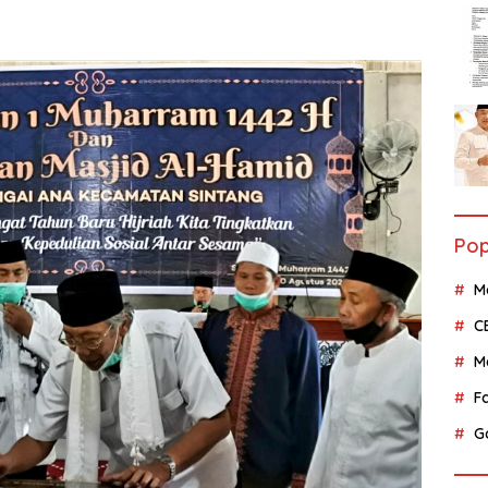
Pop
M
C
M
F
G