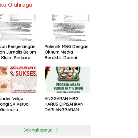
ita Olahraga
aan Penyerangan
Polemik MBG Dengan
h Jurnalis Belum
Oknum Media
, Klaim Perkara
Berakhir Damai
s Dinilai Keliru
ander Wilyo
ANGGARAN MBG
ongi SK Ketua
HARUS DIPISAHKAN
Gerindra
DARI ANGGARAN
apang
PENDIDIKAN
Selengkapnya