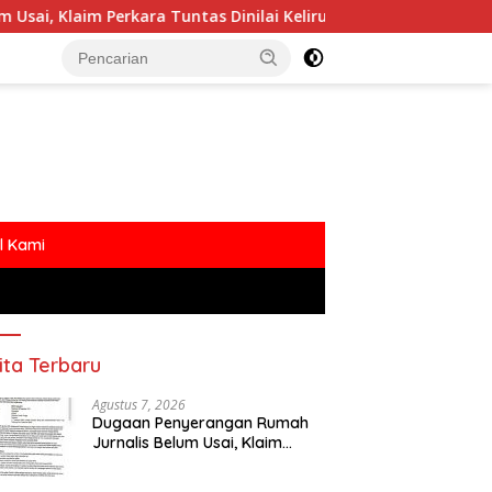
ra Tuntas Dinilai Keliru
Polemik MBG Dengan Oknum M
l Kami
ita Terbaru
Agustus 7, 2026
Dugaan Penyerangan Rumah
Jurnalis Belum Usai, Klaim
Perkara Tuntas Dinilai Keliru