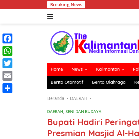
Langsung
Breaking News
ke
konten
F
a
W
c
Home
News
Kalimantan
Po
h
T
e
a
Berita Otomotif
Berita Olahraga
K
w
E
b
t
i
m
o
S
Beranda
DAERAH
s
t
a
o
h
A
DAERAH
,
SENI DAN BUDAYA
t
i
k
a
Bupati Hadiri Pering
p
e
l
r
p
Presmian Masjid Al-Ha
r
e