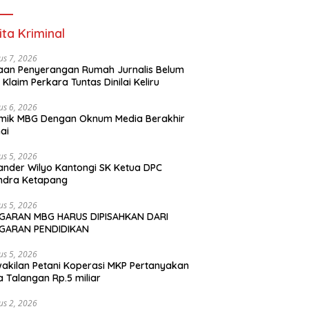
ita Kriminal
us 7, 2026
an Penyerangan Rumah Jurnalis Belum
, Klaim Perkara Tuntas Dinilai Keliru
us 6, 2026
mik MBG Dengan Oknum Media Berakhir
ai
us 5, 2026
ander Wilyo Kantongi SK Ketua DPC
ndra Ketapang
us 5, 2026
GARAN MBG HARUS DIPISAHKAN DARI
GARAN PENDIDIKAN
us 5, 2026
akilan Petani Koperasi MKP Pertanyakan
 Talangan Rp.5 miliar
us 2, 2026