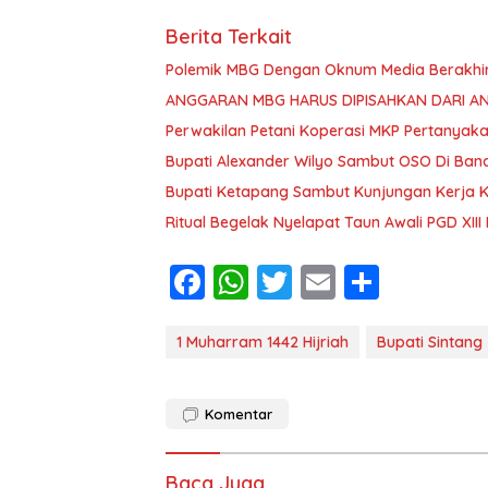
Berita Terkait
Polemik MBG Dengan Oknum Media Berakhi
ANGGARAN MBG HARUS DIPISAHKAN DARI A
Perwakilan Petani Koperasi MKP Pertanyaka
Bupati Alexander Wilyo Sambut OSO Di Ba
Bupati Ketapang Sambut Kunjungan Kerja 
Ritual Begelak Nyelapat Taun Awali PGD XII
F
W
T
E
S
ac
h
w
m
h
e
at
itt
ai
ar
1 Muharram 1442 Hijriah
Bupati Sintang
b
s
er
l
e
o
A
Komentar
o
p
Baca Juga