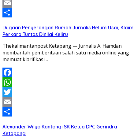
Twitter
Email
Share
Dugaan Penyerangan Rumah Jurnalis Belum Usai, Klaim
Perkara Tuntas Dinilai Keliru
Thekalimantanpost Ketapang — Jurnalis A. Hamdan
membantah pemberitaan salah satu media online yang
memuat klarifikasi…
Facebook
WhatsApp
Twitter
Email
Share
Alexander Wilyo Kantongi SK Ketua DPC Gerindra
Ketapang