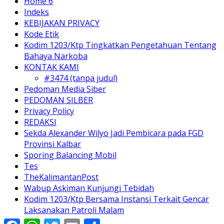
Home 6
Indeks
KEBIJAKAN PRIVACY
Kode Etik
Kodim 1203/Ktp Tingkatkan Pengetahuan Tentang
Bahaya Narkoba
KONTAK KAMI
#3474 (tanpa judul)
Pedoman Media Siber
PEDOMAN SILBER
Privacy Policy
REDAKSI
Sekda Alexander Wilyo Jadi Pembicara pada FGD
Provinsi Kalbar
Sporing Balancing Mobil
Tes
TheKalimantanPost
Wabup Askiman Kunjungi Tebidah
Kodim 1203/Ktp Bersama Instansi Terkait Gencar
Laksanakan Patroli Malam
Facebook
WhatsApp
Twitter
Email
Share