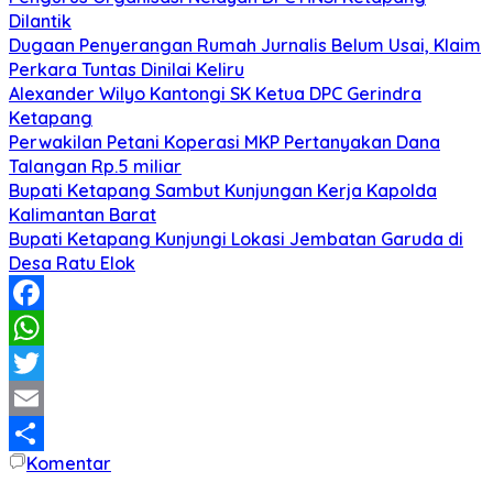
Dilantik
Dugaan Penyerangan Rumah Jurnalis Belum Usai, Klaim
Perkara Tuntas Dinilai Keliru
Alexander Wilyo Kantongi SK Ketua DPC Gerindra
Ketapang
Perwakilan Petani Koperasi MKP Pertanyakan Dana
Talangan Rp.5 miliar
Bupati Ketapang Sambut Kunjungan Kerja Kapolda
Kalimantan Barat
Bupati Ketapang Kunjungi Lokasi Jembatan Garuda di
Desa Ratu Elok
Facebook
WhatsApp
Twitter
Email
Komentar
Share