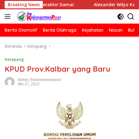
Langsung
edia Berakhir Damai
Breaking News
Alexander Wilyo Kantongi SK Ket
ke
konten
Berita Otomotif
Berita Olahraga
Kejahatan
Nissan
Bulut
Beranda
Ketapang
Ketapang
KPUD Prov.Kalbar yang Baru
Admin_thekalimantanpost
Mei 21, 2023