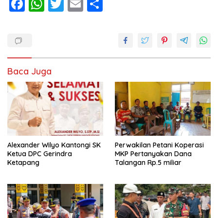
F
W
T
E
S
ac
h
w
m
h
e
at
itt
ai
ar
b
s
er
l
e
o
A
Baca Juga
o
p
k
p
Alexander Wilyo Kantongi SK
Perwakilan Petani Koperasi
Ketua DPC Gerindra
MKP Pertanyakan Dana
Ketapang
Talangan Rp.5 miliar