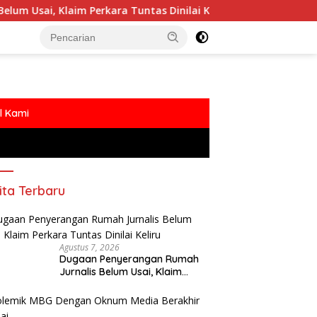
 Perkara Tuntas Dinilai Keliru
Polemik MBG Dengan O
l Kami
ita Terbaru
Agustus 7, 2026
Dugaan Penyerangan Rumah
Jurnalis Belum Usai, Klaim
Perkara Tuntas Dinilai Keliru