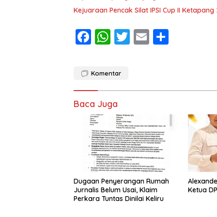
Kejuaraan Pencak Silat IPSI Cup II Ketapang
F
W
T
E
S
ac
h
w
m
h
e
at
itt
ai
ar
Komentar
b
s
er
l
e
o
A
Baca Juga
o
p
k
p
Dugaan Penyerangan Rumah
Alexande
Jurnalis Belum Usai, Klaim
Ketua DP
Perkara Tuntas Dinilai Keliru