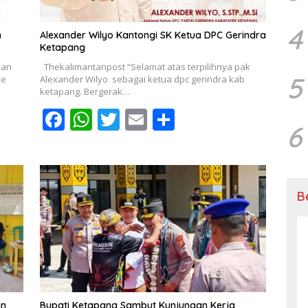
4
m
Alexander Wilyo Kantongi SK Ketua DPC Gerindra
Ketapang
dan
Thekalimantanpost “Selamat atas terpilihnya pak
5
ne
Alexander Wilyo sebagai ketua dpc gerindra kab
ketapang. Bergerak…
F
W
T
E
S
6
ac
h
w
m
h
e
at
itt
ai
ar
b
s
er
l
e
B
o
A
o
p
k
p
an
Bupati Ketapang Sambut Kunjungan Kerja