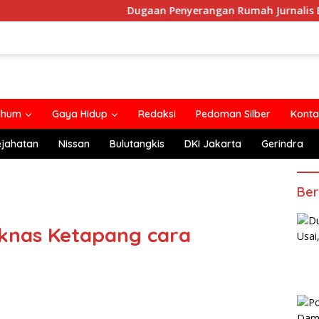
Dugaan Penyerangan Rumah Jurnalis Belum Usai, Klaim
lhum
Gaya Hidup
Redaksi
Pedoman Silber
Konta
ejahatan
Nissan
Bulutangkis
DKI Jakarta
Gerindra
Ber
Diknas Ketapang cara