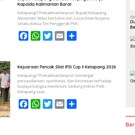
Kapolda Kalimantan Barat
Ketapang//Thekalimantanpost Bupati Ketapang
Ag
Alexander Wilyo bersama istri, Lusia Dewi Nurjana
Du
selaku Ketua Tim Penggerak PKK…
Be
F
W
T
E
S
Ke
ac
h
w
m
h
e
at
itt
ai
ar
b
s
er
l
e
Kejuaraan Pencak Silat IPSI Cup II Ketapang 2026
o
A
Ketapang//Thekalimantanpost Semangat
o
p
persaudaraan, sportivitas, dan kecintaan terhadap
budaya bangsa memenuhi Gedung Indoor Pelti
k
p
Ketapang saat…
F
W
T
E
S
ac
h
w
m
h
e
at
itt
ai
ar
Ber
b
s
er
l
e