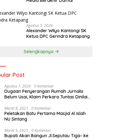
Media Berakhir Damai
Agustus 5, 2026
Alexander Wilyo Kantongi SK
Ketua DPC Gerindra Ketapang
Selengkapnya
ular Post
Agustus 7, 2026
0 Komentar
Dugaan Penyerangan Rumah Jurnalis
Belum Usai, Klaim Perkara Tuntas Dinilai
Keliru
Maret 8, 2021
0 Komentar
Peletakan Batu Pertama Masjid Al Islah
NU Sintang
Maret 3, 2021
0 Komentar
Bupati Akan Bangun Jl.Seputau Tiga- ke