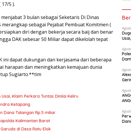
17/5 ).
 menjabat 3 bulan sebagai Seketaris Di Dinas
Ber
 merangkap sebagai Pejabat Pembuat Komitmen (
Agust
ersiapkan diri dengan bekerja secara baij dan benar
Duga
Usai
gga DAK sebesar 50 Miliar dapat dikelolah tepat
Agust
Pole
K ini dapat dukungan dan kerjasama dari beberapa
Dam
uai harapan dan meningkatkan kemajuan dunia
Agust
utup Sugiarto.**tim
Alex
Geri
Agust
ANG
ai, Klaim Perkara Tuntas Dinilai Keliru
ANG
rindra Ketapang
Agust
n Dana Talangan Rp.5 miliar
Perw
Kapolda Kalimantan Barat
Dana
 Garuda di Desa Ratu Elok