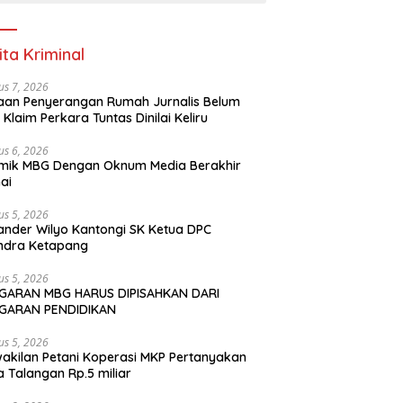
ita Kriminal
us 7, 2026
an Penyerangan Rumah Jurnalis Belum
, Klaim Perkara Tuntas Dinilai Keliru
us 6, 2026
mik MBG Dengan Oknum Media Berakhir
ai
us 5, 2026
ander Wilyo Kantongi SK Ketua DPC
ndra Ketapang
us 5, 2026
GARAN MBG HARUS DIPISAHKAN DARI
GARAN PENDIDIKAN
us 5, 2026
akilan Petani Koperasi MKP Pertanyakan
 Talangan Rp.5 miliar