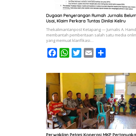
Dugaan Penyerangan Rumah Jurnalis Belu
Usai, Klaim Perkara Tuntas Dinilai Keliru
Thekalimantanpost Ketapang — Jurnalis A. Ham
membantah pemberitaan salah satu media onli
yang memuat klarifikasi…
F
W
T
E
S
ac
h
w
m
h
e
at
itt
ai
ar
b
s
er
l
e
o
A
o
p
k
p
Perwakilan Petani Koperasi MKP Pertanyak