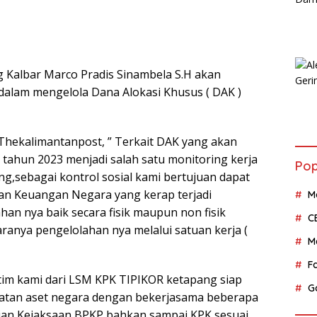
Kalbar Marco Pradis Sinambela S.H akan
dalam mengelola Dana Alokasi Khusus ( DAK )
hekalimantanpost, ” Terkait DAK yang akan
 tahun 2023 menjadi salah satu monitoring kerja
Pop
g,sebagai kontrol sosial kami bertujuan dapat
n Keuangan Negara yang kerap terjadi
M
an nya baik secara fisik maupun non fisik
C
ranya pengelolahan nya melalui satuan kerja (
M
F
tim kami dari LSM KPK TIPIKOR ketapang siap
G
atan aset negara dengan bekerjasama beberapa
isian,Kejaksaan,BPKP bahkan sampai KPK,sesuai