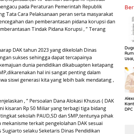
mengacu pada Peraturan Pemerintah Republik
Ber
g Tata Cara Pelaksanaan peran serta masyarakat
encegahan dan pemberantasan pidana korupsi dan
berantasan Tindak Pidana Korupsi , ” Terang
Dug
arap DAK tahun 2023 yang dikelolah Dinas
Ruma
engan sukses sehingga dapat tercapainya
Usai
Tunta
 kemajuan dunia pendidikan dikabuapten ketapang
MP,dikarenakan hal ini sangat penting dalam
a siswi generasi kita yang lebih baik mendatang ,
Alex
njelaskan , ” Persoalan Dana Alokasi Khusus ( DAK
Kant
ni kisaran Rp 50 Miliar yang terbagi tiga bidang
DPC 
Ket
i tingkat sekolah PAUD,SD dan SMP,tentunya pihak
 mekanisme terkait pengelolahan DAK sesuai
as Sugiarto selaku Seketaris Dinas Pendidikan