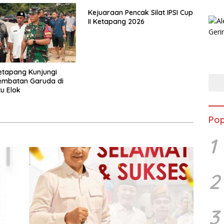
Kejuaraan Pencak Silat IPSI Cup
II Ketapang 2026
etapang Kunjungi
embatan Garuda di
u Elok
Pop
1
2
3