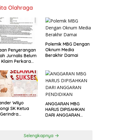
ita Olahraga
Polemik MBG Dengan
Oknum Media
aan Penyerangan
Berakhir Damai
h Jurnalis Belum
, Klaim Perkara
s Dinilai Keliru
ander Wilyo
ANGGARAN MBG
ongi SK Ketua
HARUS DIPISAHKAN
Gerindra
DARI ANGGARAN
apang
PENDIDIKAN
Selengkapnya