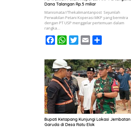
Dana Talangan Rp.5 miliar
Manismata//Thekalimantanpost Sejumlah
Perwakilan Petani Koperasi MKP yang bermitra
dengan PT USP menggelar pertemuan dalam
rangka…
F
W
T
E
S
ac
h
w
m
h
e
at
itt
ai
ar
b
s
er
l
e
o
A
o
p
k
p
Bupati Ketapang Kunjungi Lokasi Jembatan
Garuda di Desa Ratu Elok